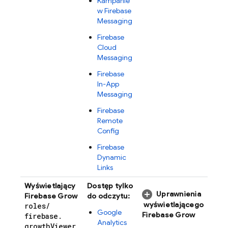
Kampanie
w Firebase
Messaging
Firebase
Cloud
Messaging
Firebase
In-App
Messaging
Firebase
Remote
Config
Firebase
Dynamic
Links
Wyświetlający
Dostęp tylko
Uprawnienia
Firebase Grow
do odczytu:
wyświetlającego
roles
/
Google
Firebase Grow
firebase
.
Analytics
growth
Viewer