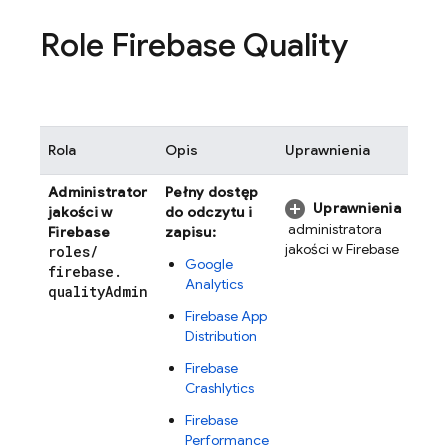
Role Firebase Quality
Rola
Opis
Uprawnienia
Administrator
Pełny dostęp
Uprawnienia
jakości w
do odczytu i
administratora
Firebase
zapisu:
jakości w Firebase
roles
/
Google
firebase
.
Analytics
quality
Admin
Firebase App
Distribution
Firebase
Crashlytics
Firebase
Performance