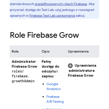
standardowych
predefiniowanych rolach Firebase
. Aby
przyznać dostęp do
Test Lab
, użyj jednego z rozwiązań
opisanych w
Firebase Test Lab
uprawnienia
sekcji.
Role Firebase Grow
Rola
Opis
Uprawnienia
Administrator
Pełny
Uprawnienia
Firebase Grow
dostęp do
administratora
roles
/
odczytu i
Firebase Grow
firebase
.
zapisu:
growth
Admin
Google
Analytics
Firebase
A/B Testing