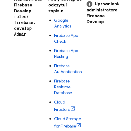
Uprawnienia
Firebase
odczytu i
administratora
Develop
zapisu:
Firebase
roles
/
Google
Develop
firebase
.
Analytics
develop
Admin
Firebase App
Check
Firebase App
Hosting
Firebase
Authentication
Firebase
Realtime
Database
Cloud
Firestore
Cloud Storage
for Firebase