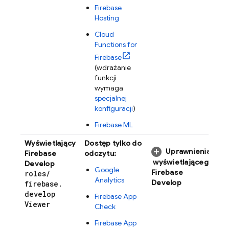
Firebase
Hosting
Cloud
Functions for
Firebase
(wdrażanie
funkcji
wymaga
specjalnej
konfiguracji
)
Firebase ML
Wyświetlający
Dostęp tylko do
Uprawnienia
Firebase
odczytu:
wyświetlającego
Develop
Google
Firebase
roles
/
Analytics
Develop
firebase
.
develop
Firebase App
Viewer
Check
Firebase App