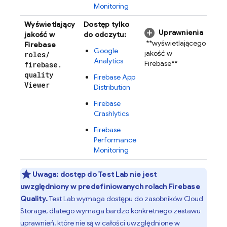
Monitoring
Wyświetlający
Dostęp tylko
Uprawnienia
jakość w
do odczytu:
**wyświetlającego
Firebase
Google
jakość w
roles
/
Analytics
Firebase**
firebase
.
quality
Firebase App
Viewer
Distribution
Firebase
Crashlytics
Firebase
Performance
Monitoring
Uwaga:
dostęp do
Test Lab
nie jest
uwzględniony w predefiniowanych rolach Firebase
Quality.
Test Lab
wymaga dostępu do zasobników
Cloud
Storage
, dlatego wymaga bardzo konkretnego zestawu
uprawnień, które nie są w całości uwzględnione w