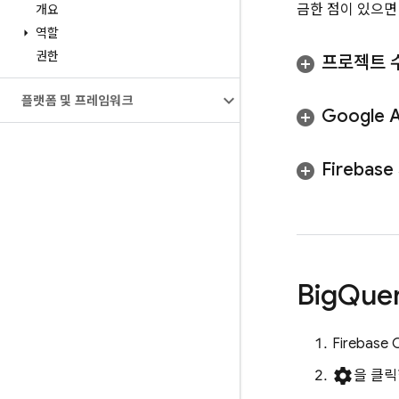
금한 점이 있으
개요
역할
권한
프로젝트 
플랫폼 및 프레임워크
Google A
Firebas
Big
Que
Firebase
C
settings
을 클릭