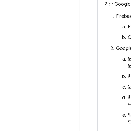
기존
Google 
Fireba
B
G
Googl