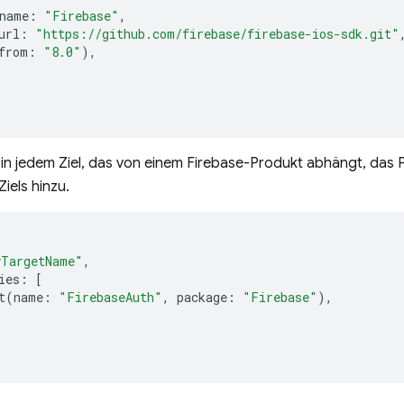
name
:
"Firebase"
,
url
:
"https://github.com/firebase/firebase-ios-sdk.git"
from
:
"8.0"
),
 in jedem Ziel, das von einem Firebase-Produkt abhängt, das
iels hinzu.
yTargetName"
,
ies
:
[
t
(
name
:
"FirebaseAuth"
,
package
:
"Firebase"
),