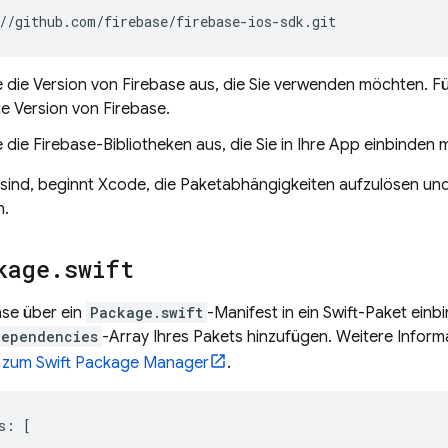
 die Version von Firebase aus, die Sie verwenden möchten. F
e Version von Firebase.
 die Firebase-Bibliotheken aus, die Sie in Ihre App einbinden
 sind, beginnt Xcode, die Paketabhängigkeiten aufzulösen un
n.
kage
.
swift
ase über ein
Package.swift
-Manifest in ein Swift-Paket ein
dependencies
-Array Ihres Pakets hinzufügen. Weitere Informa
n
zum Swift Package Manager
.
s
:
[