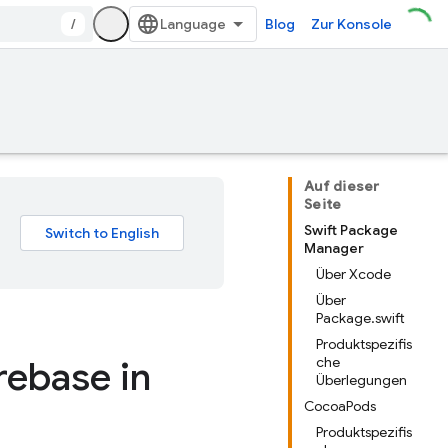
/
Blog
Zur Konsole
Auf dieser
Seite
Swift Package
Manager
Über Xcode
Über
Package.swift
Produktspezifis
rebase in
che
Überlegungen
CocoaPods
Produktspezifis