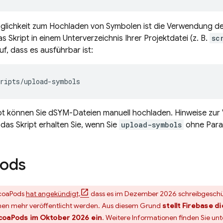
öglichkeit zum Hochladen von Symbolen ist die Verwendung d
as Skript in einem Unterverzeichnis Ihrer Projektdatei (z. B.
sc
uf, dass es ausführbar ist:
ripts
/
upload
-
symbols
ipt können Sie dSYM-Dateien manuell hochladen. Hinweise zu
 das Skript erhalten Sie, wenn Sie
upload-symbols
ohne Para
ods
oaPods
hat angekündigt,
dass es im Dezember 2026 schreibgeschü
nen mehr veröffentlicht werden. Aus diesem Grund
stellt Firebase d
coaPods im Oktober 2026 ein
. Weitere Informationen finden Sie un