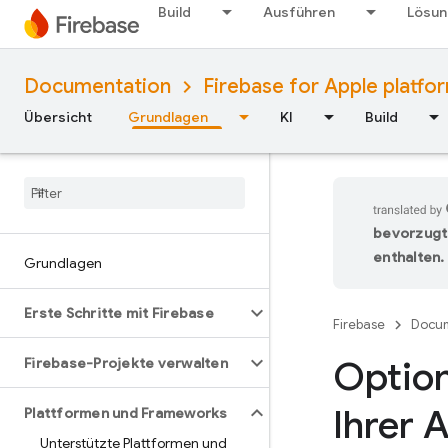
Build
Ausführen
Lösu
Documentation
Firebase for Apple platfo
Übersicht
Grundlagen
KI
Build
bevorzugt
enthalten.
Grundlagen
Erste Schritte mit Firebase
Firebase
Docum
Option
Firebase-Projekte verwalten
Ihrer 
Plattformen und Frameworks
Unterstützte Plattformen und