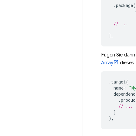
.
package
(
// ...
],
Fügen Sie dann
Array
dieses Z
.
target
(
name
:
"M
dependenc
.
produc
// ...
]
),