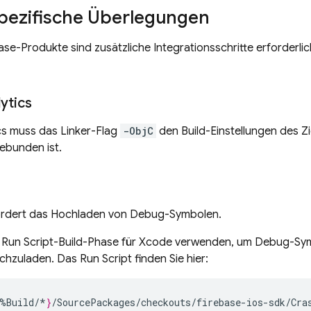
pezifische Überlegungen
ase-Produkte sind zusätzliche Integrationsschritte erforderlich
ytics
cs
muss das Linker-Flag
-ObjC
den Build-Einstellungen des Z
gebunden ist.
rdert das Hochladen von Debug-Symbolen.
e Run Script-Build-Phase für Xcode verwenden, um Debug-Sy
hzuladen. Das Run Script finden Sie hier:
%
Build
/*
}