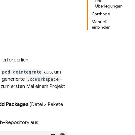
che
Überlegungen
Carthage
Manuell
einbinden
 erforderlich.
e
pod deintegrate
aus, um
 generierte
.xcworkspace
-
 zum ersten Mal einem Projekt
Add Packages
(Datei > Pakete
ub-Repository aus: