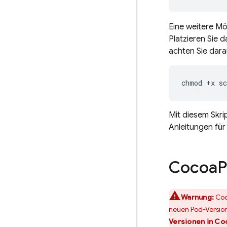
Eine weitere M
Platzieren Sie d
achten Sie dara
chmod
+
x
sc
Mit diesem Skr
Anleitungen für
Cocoa
P
Warnung:
Coc
neuen Pod-Versio
Versionen in Co