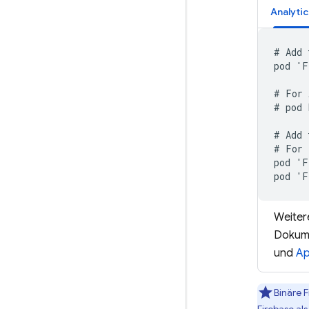
Analytic
# Add 
pod 'F
# For 
# pod 
# Add 
# For 
pod 'F
pod 'F
Weiter
Dokume
und
Ap
Binäre 