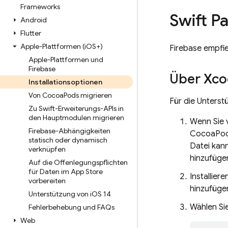
Frameworks
Swift P
Android
Flutter
Apple-Plattformen (i
OS+)
Firebase empfie
Apple-Plattformen und
Firebase
Über Xc
Installationsoptionen
Von Cocoa
Pods migrieren
Für die Unterst
Zu Swift-Erweiterungs-APIs in
den Hauptmodulen migrieren
Wenn Sie 
Firebase-Abhängigkeiten
CocoaPods
statisch oder dynamisch
Datei kan
verknüpfen
hinzufügen
Auf die Offenlegungspflichten
für Daten im App Store
Installier
vorbereiten
hinzufügen
Unterstützung von i
OS 14
Wählen Si
Fehlerbehebung und FAQs
Web