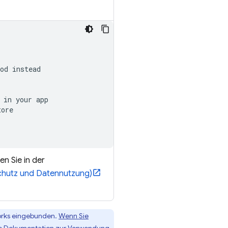
od instead

in your app

tore
n Sie in der
chutz und Datennutzung)
orks eingebunden.
Wenn Sie