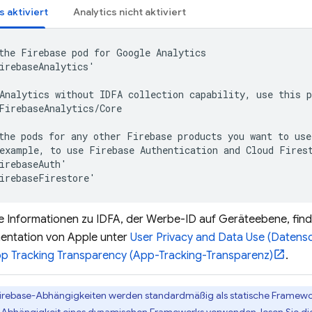
s
aktiviert
Analytics
nicht aktiviert
the Firebase pod for 
Google Analytics
irebaseAnalytics'

Analytics
 without IDFA collection capability, use this p
FirebaseAnalytics/Core

the pods for any other Firebase products you want to use 
example, to use 
Firebase Authentication
 and 
Cloud Fires
irebaseAuth'

irebaseFirestore'
e Informationen zu IDFA, der Werbe-ID auf Geräteebene, finde
ntation von Apple unter
User Privacy and Data Use (Datens
p Tracking Transparency (App-Tracking-Transparenz)
.
Firebase-Abhängigkeiten werden standardmäßig als statische Framew