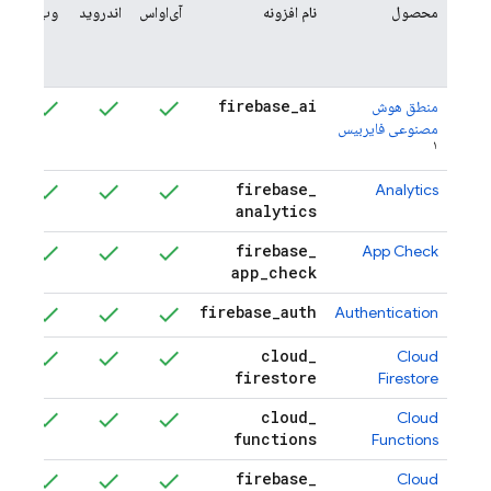
(م
محصول
نام افزونه
آی‌او‌اس
اندروید
وب
او
اس 
غیر
firebase
_
ai
منطق هوش
بت
مصنوعی فایربیس
۱
firebase
_
Analytics
بت
analytics
firebase
_
App Check
بت
app
_
check
firebase
_
auth
Authentication
بت
cloud
_
Cloud
بت
firestore
Firestore
cloud
_
Cloud
بت
functions
Functions
firebase
_
Cloud
بت