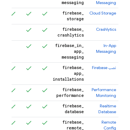
messaging
Messaging
firebase
_
Cloud Storage
بت
storage
firebase
_
Crashlytics
بت
crashlytics
firebase
_
in
_
In-App
app
_
Messaging
messaging
firebase
_
نصب
Firebase
بت
app
_
installations
firebase
_
Performance
performance
Monitoring
firebase
_
Realtime
بت
database
Database
firebase
_
Remote
بت
remote
_
Config