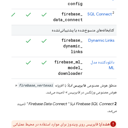
config
2
firebase
_
SQL Connect
data
_
connect
کتابخانه‌های منسوخ‌شده یا پشتیبانی‌نشده
firebase
_
Dynamic Links
dynamic
_
links
firebase
_
ml
_
دانلودکننده مدل
بت
model
_
ML
downloader
منطق هوش مصنوعی
فایربیس
قبلاً
با افزونه
firebase_vertexai
«
هوش مصنوعی ورتکس در فایربیس
» نامیده می‌شد.
2
Firebase SQL Connect
قبلاً "
Firebase Data Connect
" نامیده
می‌شد.
هشدار:
فایربیس روی ویندوز برای موارد استفاده در محیط عملیاتی