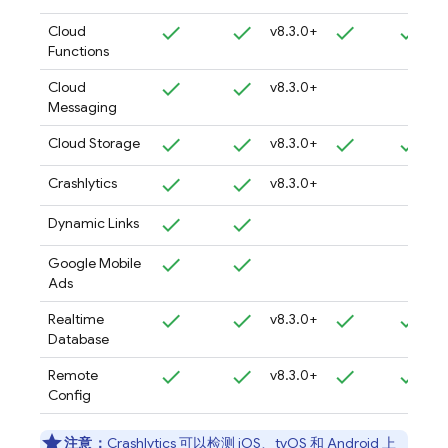
Cloud
v8.3.0+
Functions
Cloud
v8.3.0+
Messaging
Cloud Storage
v8.3.0+
Crashlytics
v8.3.0+
Dynamic Links
Google Mobile
Ads
Realtime
v8.3.0+
Database
Remote
v8.3.0+
Config
注意：
Crashlytics
可以检测 iOS、tvOS 和 Android 上