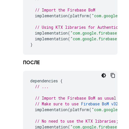
// Import the 
Firebase BoM
implementation
(
platform
(
"com.google.fir
// Using KTX libraries for 
Authenticatio
implementation
(
"com.google.firebase:fire
implementation
(
"com.google.firebase:fire
}
ПОСЛЕ
dependencies
{
// ...
// Import the 
Firebase BoM
 as usual
// Make sure to use 
Firebase BoM
 v32.5.0
implementation
(
platform
(
"com.google.fir
// No need to use the KTX libraries; eve
implementation
(
"com.google.firebase:fire