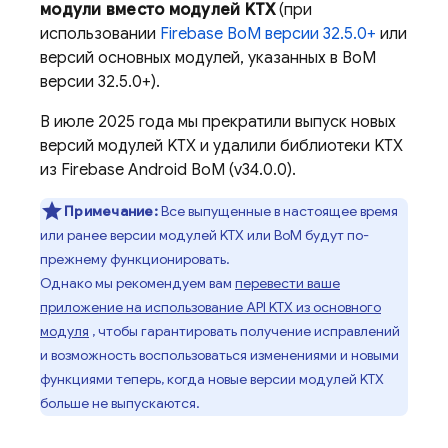
модули вместо модулей KTX
(при
использовании
Firebase BoM
версии 32.5.0+
или
версий основных модулей, указанных в
BoM
версии 32.5.0+).
В июле 2025 года мы прекратили выпуск новых
версий модулей KTX и удалили библиотеки KTX
из
Firebase Android BoM
(v34.0.0).
Примечание:
Все выпущенные в настоящее время
или ранее версии модулей KTX или
BoM
будут по-
прежнему функционировать.
Однако мы рекомендуем вам
перевести ваше
приложение на использование API KTX из основного
модуля
, чтобы гарантировать получение исправлений
и возможность воспользоваться изменениями и новыми
функциями теперь, когда новые версии модулей KTX
больше не выпускаются.