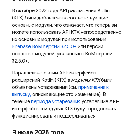
В октябре 2023 года API расширений Kotlin
(KTX) были добавлены в соответствующие
основные модули, что означает, что теперь вы
можете использовать API KTX непосредственно
из основных модулей при использовании
Firebase BoM
версии 32.5.0+
или версий
основных модулей, указанных в
BoM
версии
32.5.0+.
Параллельно с этим API-интерфейсы
расширений Kotlin (KTX)
в модулях KTX
были
объявлены устаревшими (см.
примечания к
выпуску,
описывающие это изменение). В
течение
периода устаревания
устаревшие API-
интерфейсы в модулях KTX будут продолжать
функционировать и поддерживаться.
В июле 2025 года