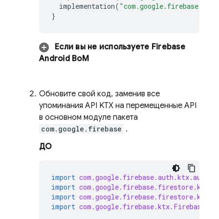
implementation
(
"com.google.firebase:fire
}
Если вы не используете
Firebase
Android BoM
Обновите свой код, заменив все
упоминания API KTX на перемещенные API
в основном модуле пакета
com.google.firebase
.
ДО
import
com.google.firebase.auth.ktx.auth
import
com.google.firebase.firestore.ktx.f
import
com.google.firebase.firestore.ktx.t
import
com.google.firebase.ktx.Firebase