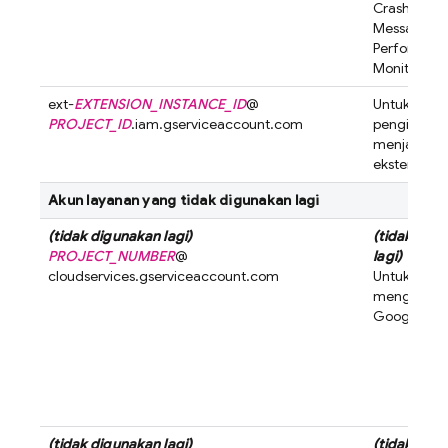
Crashlytics
,
Messaging
Performan
Monitoring
)
ext-
EXTENSION_INSTANCE_ID
@
Untuk meng
PROJECT_ID
.iam.gserviceaccount.com
penginstal
menjalanka
ekstensi Fi
Akun layanan yang tidak digunakan lagi
(tidak digunakan lagi)
(tidak dig
PROJECT_NUMBER
@
lagi)
cloudservices.gserviceaccount.com
Untuk
mengguna
Google API
(tidak digunakan lagi)
(tidak dig