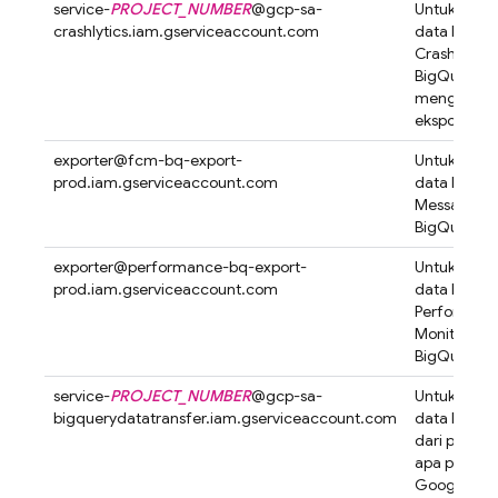
service-
PROJECT_NUMBER
@
gcp-sa-
Untuk meng
crashlytics.iam.gserviceaccount.com
data
Fireba
Crashlytics
BigQuery
mengguna
ekspor str
exporter@
fcm-bq-export-
Untuk meng
prod.iam.gserviceaccount.com
data
Fireba
Messaging
BigQuery
exporter@
performance-bq-export-
Untuk meng
prod.iam.gserviceaccount.com
data
Fireba
Performan
Monitoring
BigQuery
service-
PROJECT_NUMBER
@
gcp-sa-
Untuk men
bigquerydatatransfer.iam.gserviceaccount.com
data ke
Big
dari produk
apa pun (yai
Google Anal