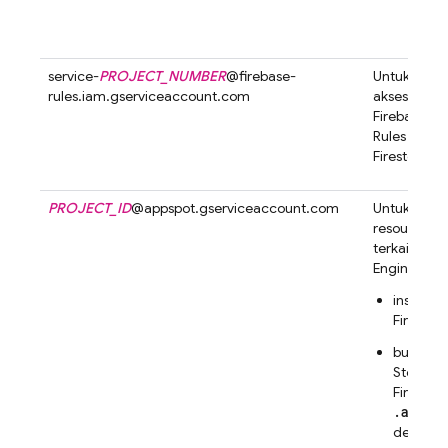
service-
PROJECT_NUMBER
@
firebase-
Untuk meng
rules.iam.gserviceaccount.com
akses melal
Firebase Se
Rules
untuk
Firestore
PROJECT_ID
@
appspot.gserviceaccount.com
Untuk meng
resource y
terkait de
Engine
:
instanc
Firestore
bucket
C
Storage 
Firebase
.appsp
default