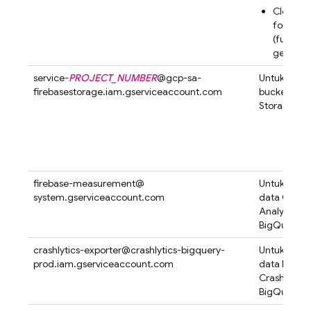
Cloud Fu
for Fire
(fungsi 
generasi
service-
PROJECT_NUMBER
@
gcp-sa-
Untuk meng
firebasestorage.iam.gserviceaccount.com
bucket
Clo
Storage for
firebase-measurement@
Untuk meng
system.gserviceaccount.com
data
Googl
Analytics
k
BigQuery
crashlytics-exporter@
crashlytics-bigquery-
Untuk meng
prod.iam.gserviceaccount.com
data
Fireba
Crashlytics
BigQuery