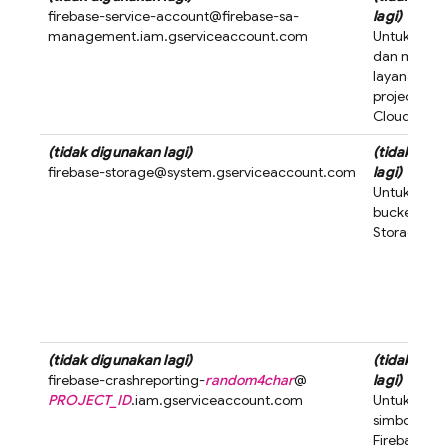
firebase-service-account@
firebase-sa-
lagi)
management.iam.gserviceaccount.com
Untuk meng
dan menau
layanan Fir
project
Goo
Cloud
(tidak digunakan lagi)
(tidak dig
firebase-storage@
system.gserviceaccount.com
lagi)
Untuk meng
bucket Clo
Storage for
(tidak digunakan lagi)
(tidak dig
firebase-crashreporting-
random4char
@
lagi)
PROJECT_ID
.iam.gserviceaccount.com
Untuk men
simbol error
Firebase Cr