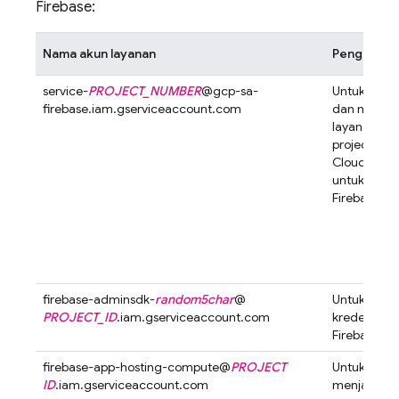
Firebase:
Nama akun layanan
Penggunaa
service-
PROJECT_NUMBER
@
gcp-sa-
Untuk meng
firebase.iam.gserviceaccount.com
dan menau
layanan Fir
project
Goo
Cloud
(dipe
untuk semu
Firebase)
firebase-adminsdk-
random5char
@
Untuk mem
PROJECT_ID
.iam.gserviceaccount.com
kredensial 
Firebase A
firebase-app-hosting-compute@
PROJECT
Untuk mem
ID
.iam.gserviceaccount.com
menjalanka