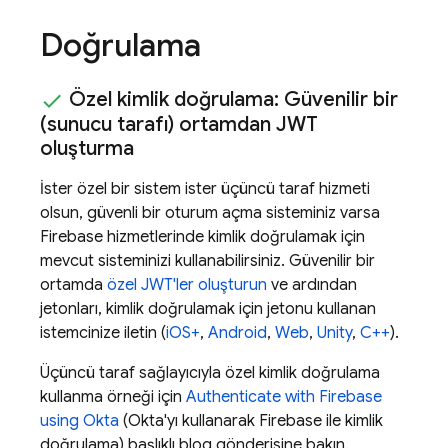
Doğrulama
Özel kimlik doğrulama: Güvenilir bir
(sunucu tarafı) ortamdan JWT
oluşturma
İster özel bir sistem ister üçüncü taraf hizmeti
olsun, güvenli bir oturum açma sisteminiz varsa
Firebase hizmetlerinde kimlik doğrulamak için
mevcut sisteminizi kullanabilirsiniz. Güvenilir bir
ortamda
özel JWT'ler oluşturun
ve ardından
jetonları, kimlik doğrulamak için jetonu kullanan
istemcinize iletin (
iOS+
,
Android
,
Web
,
Unity
,
C++
).
Üçüncü taraf sağlayıcıyla özel kimlik doğrulama
kullanma örneği için
Authenticate with Firebase
using Okta
(Okta'yı kullanarak Firebase ile kimlik
doğrulama) başlıklı blog gönderisine bakın.