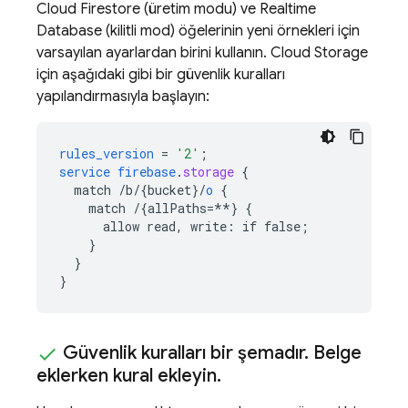
Cloud Firestore
(üretim modu) ve
Realtime
Database
(kilitli mod) öğelerinin yeni örnekleri için
varsayılan ayarlardan birini kullanın.
Cloud Storage
için aşağıdaki gibi bir güvenlik kuralları
yapılandırmasıyla başlayın:
rules_version
=
'2'
;
service
firebase
.
storage
{
match
/b/{bucket
}
/
o
{
match
/{allPaths=**
}
{
allow
read,
write
:
if
false
;
}
}
}
Güvenlik kuralları bir şemadır
.
Belge
eklerken kural ekleyin
.