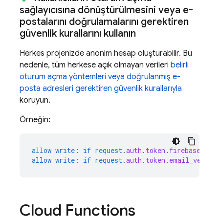
sağlayıcısına dönüştürülmesini veya e-
postalarını doğrulamalarını gerektiren
güvenlik kurallarını kullanın
Herkes projenizde anonim hesap oluşturabilir. Bu
nedenle, tüm herkese açık olmayan verileri
belirli
oturum açma yöntemleri veya doğrulanmış e-
posta adresleri gerektiren güvenlik kurallarıyla
koruyun.
Örneğin:
allow
write
:
if
request
.
auth
.
token
.
firebase
.
sig
allow
write
:
if
request
.
auth
.
token
.
email_verifi
Cloud Functions