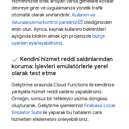
Hizmetinizde istek artışları varsa genellikle kotalar
devreye girer ve uygulamanıza yönelik trafik
otomatik olarak sınırlandırılır.
Kullanım ve
faturalandırma
kontrol panelinizi
izlediğinizden
emin olun. Ayrıca, kaynak kullanımı beklentileri
aştığında bildirim almak için projenizde
bütçe
uyarıları ayarlayabilirsiniz
.
Kendini hizmet reddi saldırılarından
koruma: İşlevleri emülatörlerle yerel
olarak test etme
Geliştirme sırasında
Cloud Functions
ile kendinize
yanlışlıkla hizmet reddi saldırısı yapabilirsiniz.
Örneğin, sonsuz bir tetikleyici yazma döngüsü
oluşturarak. Geliştirme işlemlerinizi
Firebase Local
Emulator Suite
ile yaparak bu hataların canlı
hizmetleri etkilemesini önleyebilirsiniz.