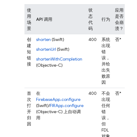
使
状
应用
用
态
是否
API 调用
行为
场
代
会崩
景
码
溃？
创
shorten
(Swift)
400
系统
否*
建
出现
shortenUrl
(Swift)
短
错
链
误，
shortenWithCompletion
接
并给
(Objective-C)
出失
败原
因
首
在
400
不会
否*
次
FirebaseApp.configure
出现
打
(Swift)/
FIRApp.configure
任何
开
(Objective-C) 上自动调
错
归
用
误，
因
但
FDL
对象