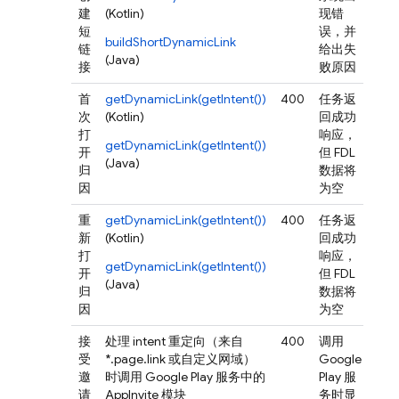
建
(Kotlin)
现错
短
误，并
buildShortDynamicLink
链
给出失
(Java)
接
败原因
首
getDynamicLink(getIntent())
400
任务返
否*
次
(Kotlin)
回成功
打
响应，
getDynamicLink(getIntent())
开
但 FDL
(Java)
归
数据将
因
为空
重
getDynamicLink(getIntent())
400
任务返
否*
新
(Kotlin)
回成功
打
响应，
getDynamicLink(getIntent())
开
但 FDL
(Java)
归
数据将
因
为空
接
处理 intent 重定向（来自
400
调用
否*
受
*.page.link 或自定义网域）
Google
邀
时调用 Google Play 服务中的
Play 服
请
AppInvite 模块
务时显