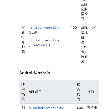
会随
空数
据发
回
重
handleUniversalLink
400
系统
否*
新
(Swift)
出现
打
错
handleUniversalLink
开
误，
(Objective-C)
归
并给
因
出失
败原
因
Android
Android
使
状
应
用
态
是
API 调用
行为
场
代
会
景
码
溃
创
buildShortDynamicLink
400
系统出
否*