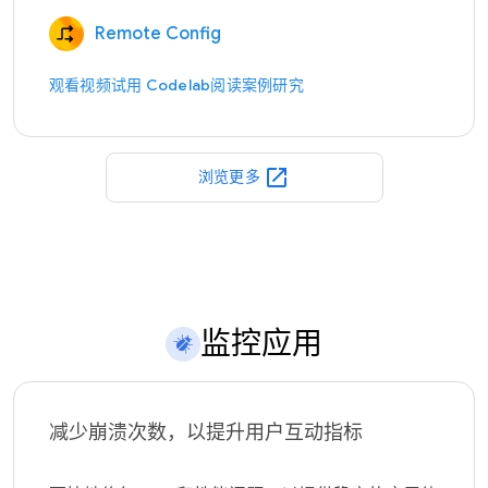
Remote Config
观看视频
试用 Codelab
阅读案例研究
open_in_new
浏览更多
监控应用
减少崩溃次数，以提升用户互动指标