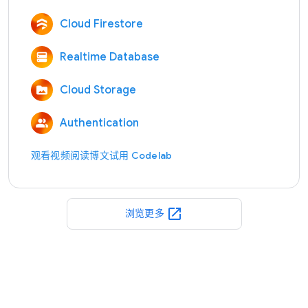
Cloud Firestore
Realtime Database
Cloud Storage
Authentication
观看视频
阅读博文
试用 Codelab
open_in_new
浏览更多