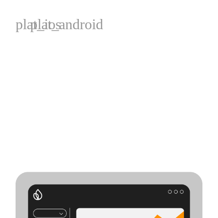
plat_ios
plat_android