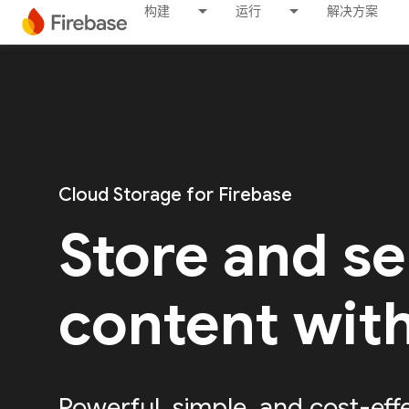
构建
运行
解决方案
Cloud Storage for Firebase
Store and s
content wit
Powerful, simple, and cost-eff