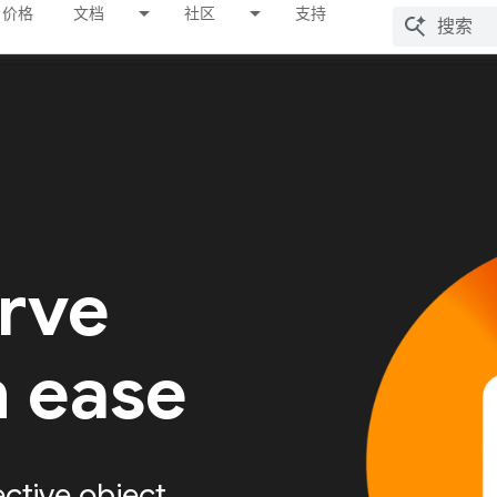
价格
文档
社区
支持
erve
h ease
ective object