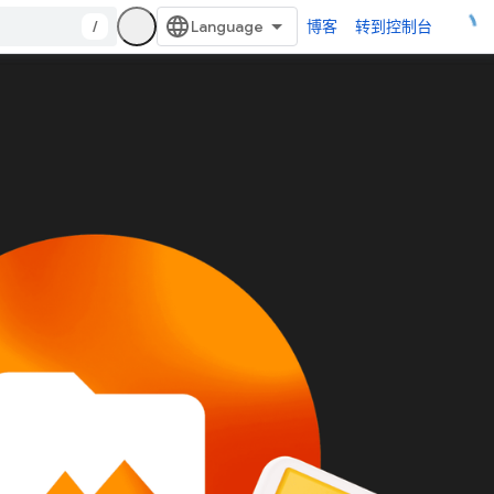
/
博客
转到控制台