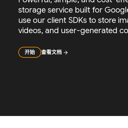
storage service built for Googl
use our client SDKs to store ima
videos, and user-generated co
开始
查看文档
arrow_forward