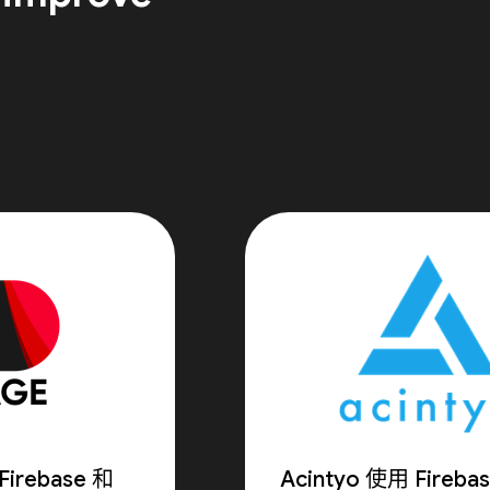
irebase 和
Acintyo 使用 Fireb