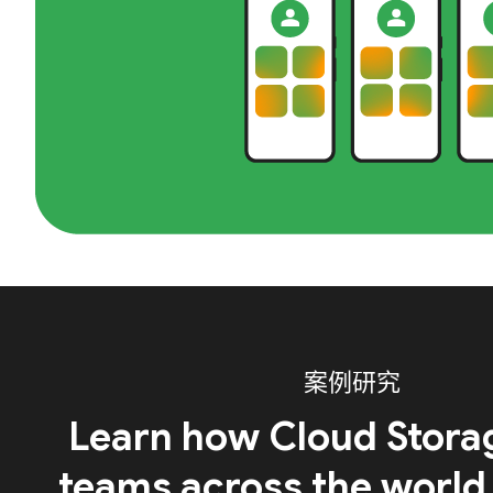
案例研究
Learn how Cloud Stora
teams across the world