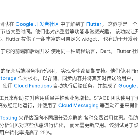
该团队在
Google 开发者社区
中了解到了
Flutter
。 这似乎是一
而节省大量时间。他们也对热重载等功能非常感兴趣， 该功能让
Flutter 提供了一组丰富的可自定义 widget， 也有助于
在于它的前端和后端开发 使用同一种编程语言，Dart。 Flutter 
的配套后端服务搭配使用， 实现全生命周期支持。他们使用 Fire
Storage
作为核心，以存储、同步内容并将其实时传送给用户，
，使用
Cloud Functions
自动执行后端任务，并集成了
Google 
各种工具来帮助 提升应用质量并推动业务增长。STAGE 团队使用
高效稳定地运行，并使用了
Cloud Messaging
等互动产品来提供
Testing
来评估面向不同细分受众群的 各种免费试用优惠。借
的分析洞见对这些优惠进行优化， 而无需更新应用。该测试易于
用户转化率提高了 25%。