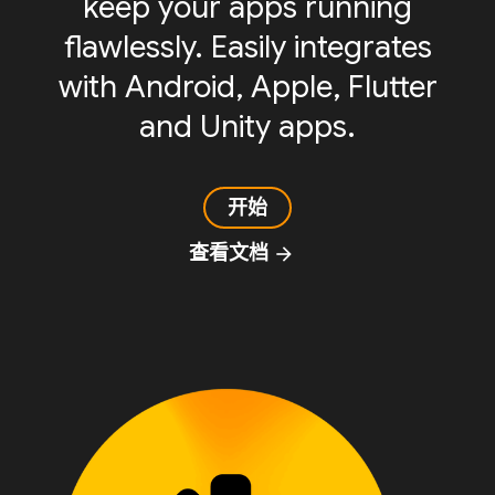
keep your apps running
flawlessly. Easily integrates
with Android, Apple, Flutter
and Unity apps.
开始
查看文档
arrow_forward