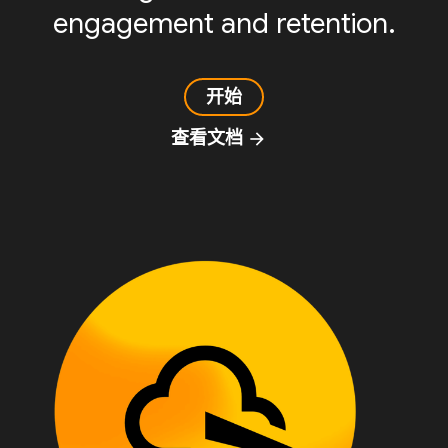
engagement and retention.
开始
查看文档
arrow_forward