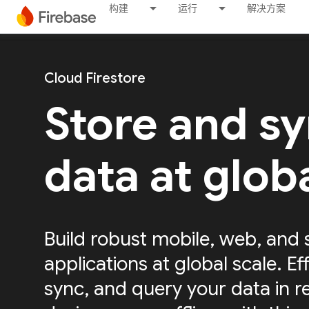
构建
运行
解决方案
Cloud Firestore
Store and s
data at glob
Build robust mobile, web, and 
applications at global scale. Eff
sync, and query your data in r