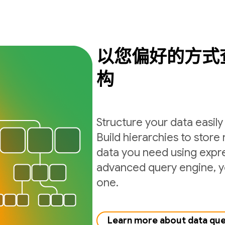
以您偏好的方式
构
Structure your data easil
Build hierarchies to store 
data you need using expre
advanced query engine, yo
one.
Learn more about data qu