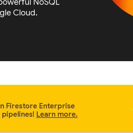
is powerful NoSQL
le Cloud.
n Firestore Enterprise
 pipelines!
Learn more.