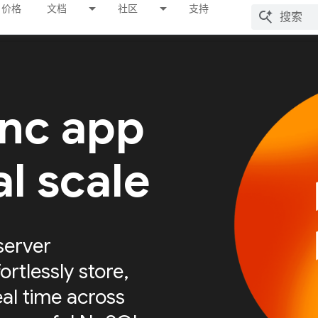
价格
文档
社区
支持
ync app
al scale
server
ortlessly store,
eal time across