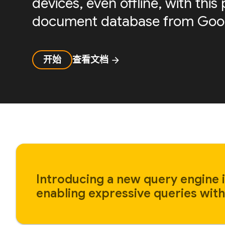
devices, even offline, with th
document database from Goog
开始
查看文档
arrow_forward
Introducing a new query engine i
enabling expressive queries with