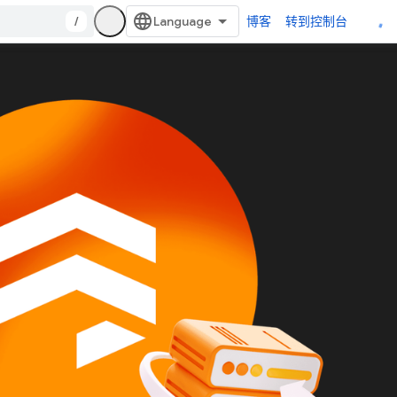
/
博客
转到控制台