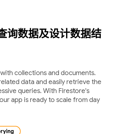
查询数据及设计数据结
y with collections and documents.
related data and easily retrieve the
ssive queries. With Firestore's
ur app is ready to scale from day
erying