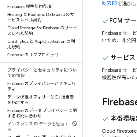
制限
を追加し
Firebase: 標準契約条項
Hosting と Realtime Database のサ
FCM
サー
ービスレベル契約
Cloud Storage for Firebase のサービ
Firebase サ
スレベル契約
いため、非公開
Crashlytics と App Distribution の利
用規約
Firebase のサブプロセッサ
サービス
プライバシーとセキュリティについ
Firebase サ
ての情報
機密性が高いた
Firebase のプライバシーとセキュリ
ティ
データ保護オフィサーと EU 担当者
Firebas
を指定する
Firebase のデータ プライバシーに関
するお問い合わせ
本番環境
インスタンス ID データを管理す
る
Cloud Firestore