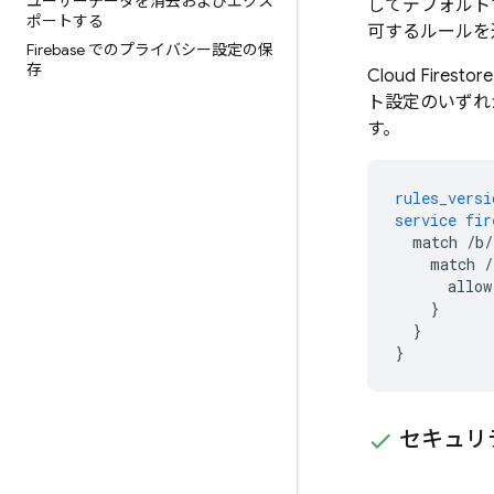
ユーザーデータを消去およびエクス
してデフォルト
ポートする
可するルールを
Firebase でのプライバシー設定の保
存
Cloud Firestore
ト設定のいずれ
す。
rules_versi
service
fir
match
/b/
match
/
allow
}
}
}
セキュリ