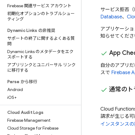
Firebase 関連サービス アカウント
サービス拒否（
初期化オプションのトラブルシュー
Database
、
Clo
ティング
アプリケーショ
Dynamic Links の非推奨
知らせてくださ
サポートの終了に関するよくある質
問
Dynamic Links のメタデータをエク
App Che
スポートする
アプリリンクとユニバーサル リンク
自分のアプリだ
に移行する
スで
Firebase 
Parse から移行
通常のト
Android
i
OS+
Cloud Function
Cloud Audit Logs
請求が生じる可
Firebase Management
インスタンスの
Cloud Storage for Firebase