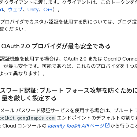
をクライアントに渡します。クライアントは、このトークンを
id
、
ウェブ
、
Unity
、
C++
）。
 プロバイダでカスタム認証を使用する例については、ブログ
覧ください。
OAuth 2
.
0 プロバイダが最も安全である
管理認証機能を使用する場合は、OAuth 2.0 または OpenID Conn
 など）が最も安全です。可能であれば、これらのプロバイダを 1
よって異なります）。
パスワード認証: ブルート フォース攻撃を防ぐため
て量を厳しく設定する
 の管理メール パスワード認証サービスを使用する場合は、ブルート
oolkit.googleapis.com
エンドポイントのデフォルトの割り
e Cloud
コンソールの
Identity Toolkit API
ページ
から行うこ