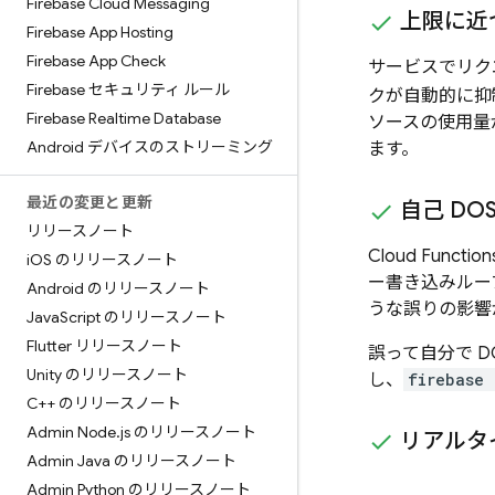
Firebase Cloud Messaging
上限に近
Firebase App Hosting
Firebase App Check
サービスでリク
Firebase セキュリティ ルール
クが自動的に抑
Firebase Realtime Database
ソースの使用量
Android デバイスのストリーミング
ます。
最近の変更と更新
自己 DO
リリースノート
Cloud Function
i
OS のリリースノート
ー書き込みルー
Android のリリースノート
うな誤りの影響
Java
Script のリリースノート
Flutter リリースノート
誤って自分で D
Unity のリリースノート
し、
firebase 
C++ のリリースノート
Admin Node
.
js のリリースノート
リアルタ
Admin Java のリリースノート
Admin Python のリリースノート