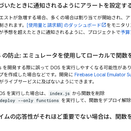
づいたときに通知されるようにアラートを設定す
エストが急増する場合、多くの場合は割り当てが開始され、ア
制されます。
[使用量と請求額]
のダッシュボード
をモニタリ
が予想を超えたときに通知されるように、プロジェクトで
予算
S の防止: エミュレータを使用してローカルで関
s
を開発する際に誤って DOS を実行しやすくなる可能性があ
プを作成した場合などです。開発に
Firebase Local Emulator Su
がライブサービスに及ばないようにできます。
OS を実行した場合は、
index.js
から関数を削除
deploy --only functions
を実行して、関数をデプロイ解除
イムの応答性がそれほど重要でない場合は、関数