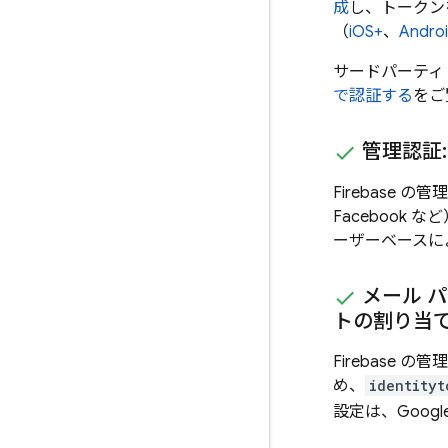
成
し、トークン
（
iOS+
、
Andro
サードパーティ
で認証する
をご
管理認証: 
Firebase の
Facebook
ーザーベースに
メール 
トの割り当
Firebase
め、
identityt
設定は、
Googl