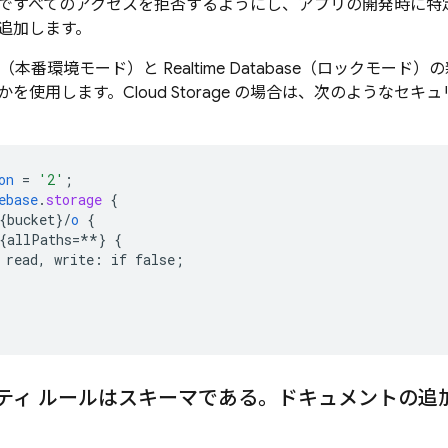
ですべてのアクセスを拒否するようにし、アプリの開発時に特
追加します。
（本番環境モード）と
Realtime Database
（ロックモード）の
かを使用します。
Cloud Storage
の場合は、次のようなセキュ
on
=
'2'
;
ebase
.
storage
{
{bucket
}
/
o
{
{allPaths=**
}
{
read,
write
:
if
false
;
ティ ルールはスキーマである。ドキュメントの追