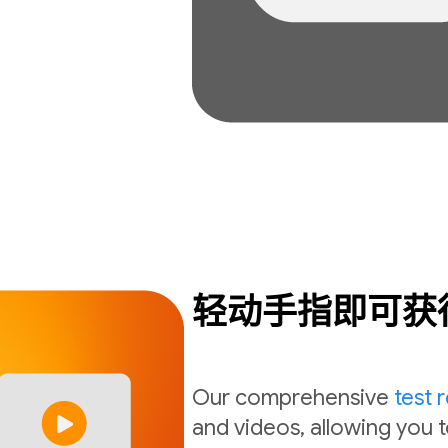
轻动手指即可获
Our comprehensive
test 
and videos, allowing you t