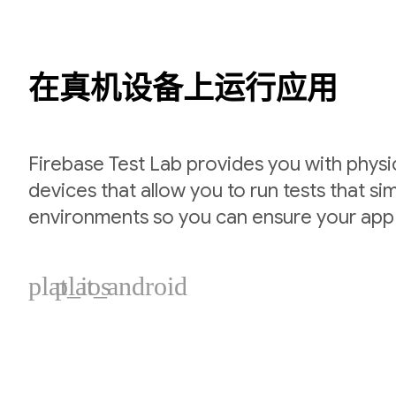
在真机设备上运行应用
Firebase Test Lab provides you with physic
devices that allow you to run tests that si
environments so you can ensure your app
plat_ios
plat_android