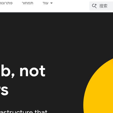
עוד
תמחור
פתרונות
ab, not
rs
astructure that