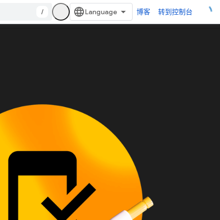
/
博客
转到控制台