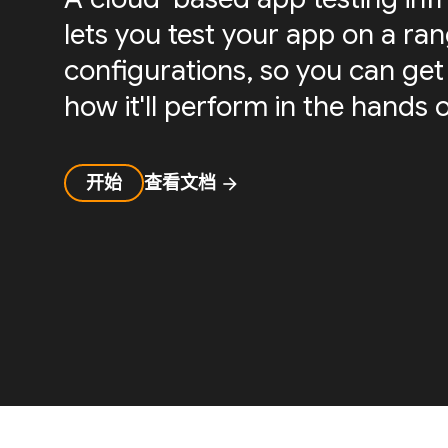
lets you test your app on a ra
configurations, so you can get 
how it'll perform in the hands o
开始
查看文档
arrow_forward