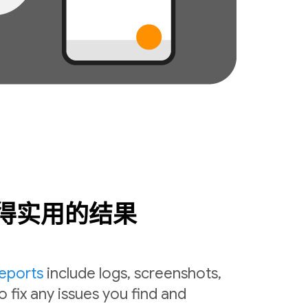
得实用的结果
reports
include logs, screenshots,
o fix any issues you find and