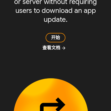
or server without requiring
users to download an app
update.
开始
查看文档
arrow_forward