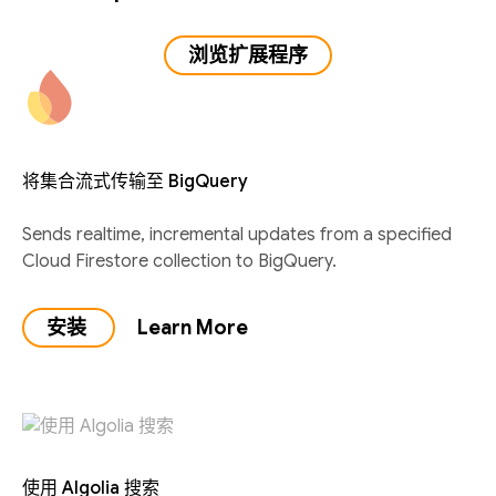
浏览扩展程序
将集合流式传输至 BigQuery
Sends realtime, incremental updates from a specified
Cloud Firestore collection to BigQuery.
安装
Learn More
使用 Algolia 搜索