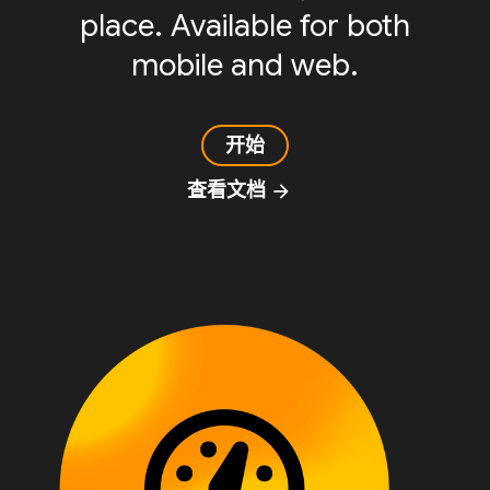
place. Available for both
mobile and web.
开始
查看文档
arrow_forward