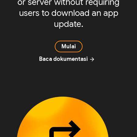
or server without requiring
users to download an app
update.
Mulai
Baca dokumentasi
arrow_forward