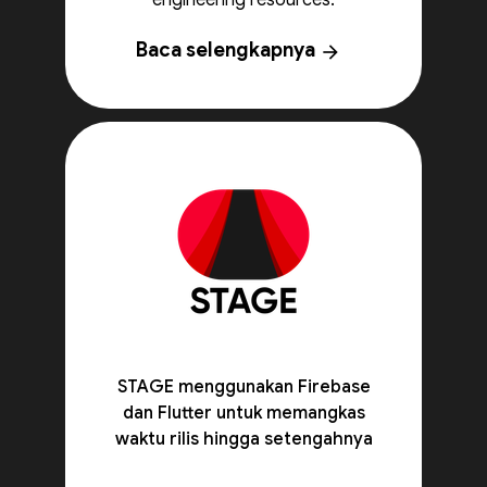
engineering resources.
Baca selengkapnya
arrow_forward
STAGE menggunakan Firebase
dan Flutter untuk memangkas
waktu rilis hingga setengahnya