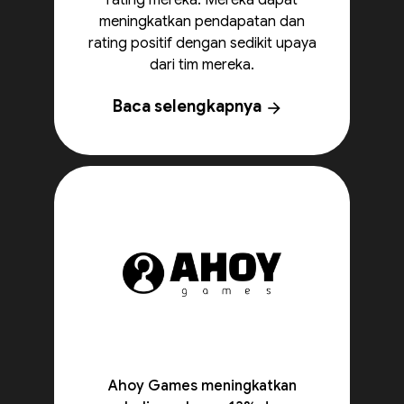
rating mereka. Mereka dapat
meningkatkan pendapatan dan
rating positif dengan sedikit upaya
dari tim mereka.
Baca selengkapnya
arrow_forward
Ahoy Games meningkatkan