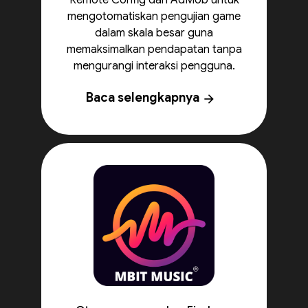
Remote Config dan AdMob untuk
mengotomatiskan pengujian game
dalam skala besar guna
memaksimalkan pendapatan tanpa
mengurangi interaksi pengguna.
Baca selengkapnya
arrow_forward