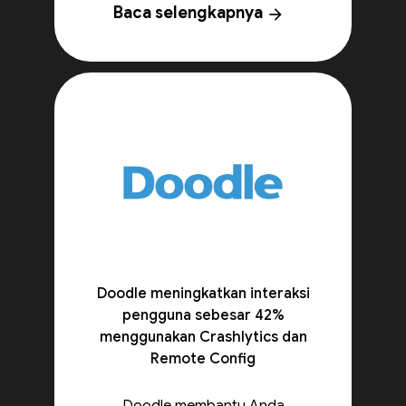
Baca selengkapnya
arrow_forward
Doodle meningkatkan interaksi
pengguna sebesar 42%
menggunakan Crashlytics dan
Remote Config