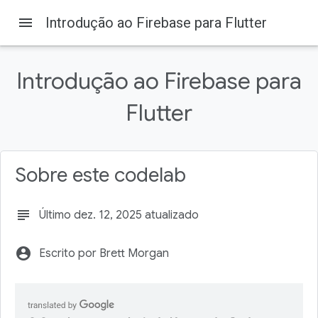
menu
Introdução ao Firebase para Flutter
Firebase
Firebase Codelabs
Nesta página
Introdução ao Firebase para
1. Antes de começar
Pré-requisitos
Flutter
O que você vai aprender
Pré-requisitos
2. Acessar o exemplo de código
Sobre este codelab
subject
Último dez. 12, 2025 atualizado
account_circle
Escrito por Brett Morgan