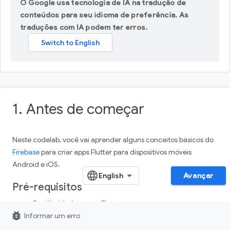
O Google usa tecnologia de IA na tradução de
conteúdos para seu idioma de preferência. As
traduções com IA podem ter erros.
1. Antes de começar
Neste codelab, você vai aprender alguns conceitos básicos do
Firebase
para criar apps Flutter para dispositivos móveis
Android e iOS.
Avançar
Pré-requisitos
Familiaridade com o Flutter
bug_report
Informar um erro
O SDK do Flutter