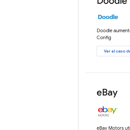
Doodle
Doodle aumentó
Config
Ver el caso d
e
Bay
eBay Motors uti