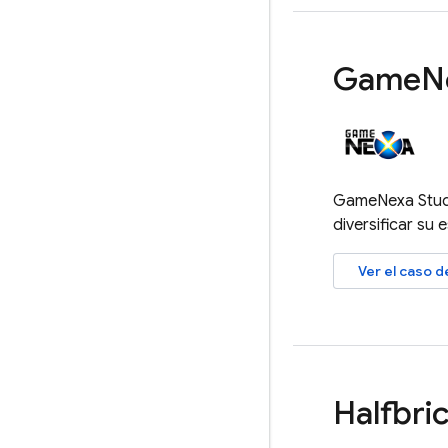
Game
N
GameNexa Studio
diversificar su 
Ver el caso 
Halfbri