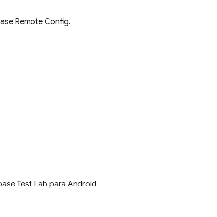
base Remote Config
.
base Test Lab
para Android