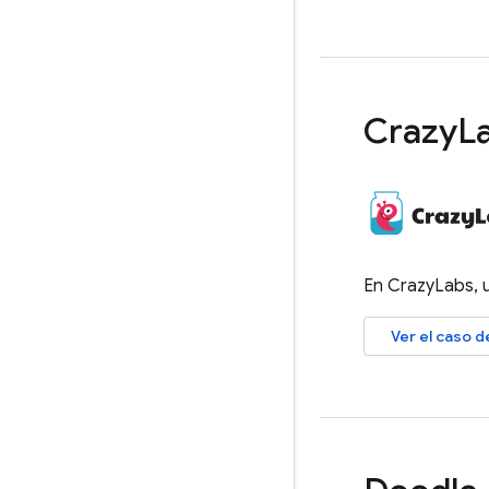
Crazy
L
En CrazyLabs,
Ver el caso 