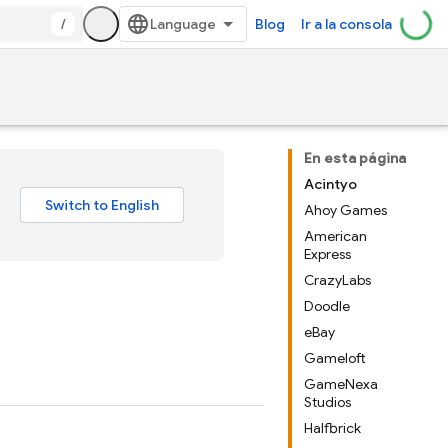
/
Blog
Ir a la consola
En esta página
Acintyo
Ahoy Games
American
Express
CrazyLabs
Doodle
eBay
Gameloft
GameNexa
Studios
Halfbrick