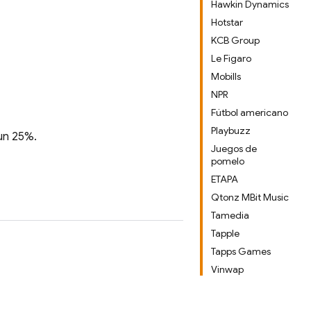
Hawkin Dynamics
Hotstar
KCB Group
Le Figaro
Mobills
NPR
Fútbol americano
Playbuzz
 un 25%.
Juegos de
pomelo
ETAPA
Qtonz MBit Music
Tamedia
Tapple
Tapps Games
Vinwap