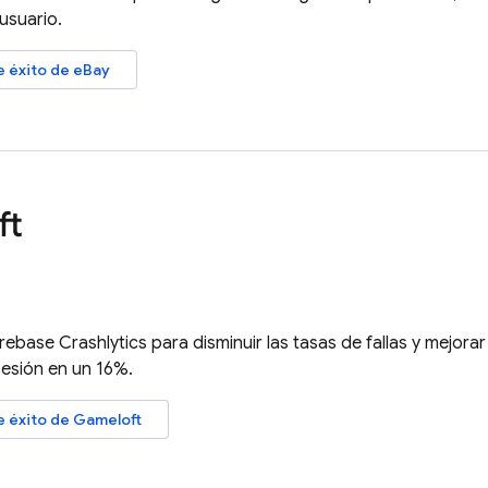
usuario.
e éxito de eBay
ft
irebase Crashlytics
para disminuir las tasas de fallas y mejora
sesión en un 16%.
e éxito de Gameloft