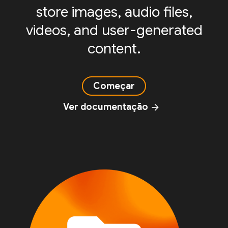
store images, audio files,
videos, and user-generated
content.
Começar
Ver documentação
arrow_forward