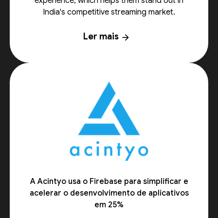
experience, which helps them stand out in
India's competitive streaming market.
Ler mais
arrow_forward
A Acintyo usa o Firebase para simplificar e
acelerar o desenvolvimento de aplicativos
em 25%