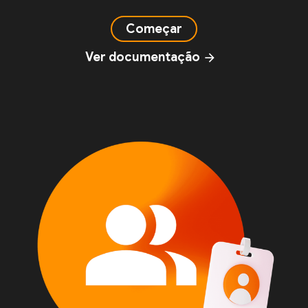
Começar
Ver documentação
arrow_forward