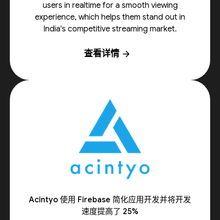
users in realtime for a smooth viewing
experience, which helps them stand out in
India's competitive streaming market.
查看详情
arrow_forward
Acintyo 使用 Firebase 简化应用开发并将开发
速度提高了 25%