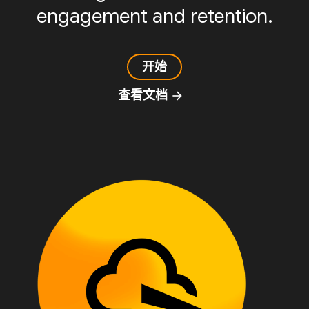
engagement and retention.
开始
查看文档
arrow_forward