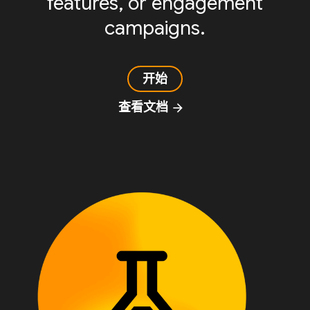
features, or engagement
campaigns.
开始
查看文档
arrow_forward