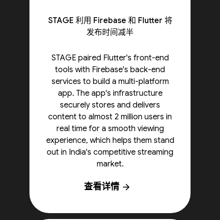
STAGE 利用 Firebase 和 Flutter 将
发布时间减半
STAGE paired Flutter's front-end
tools with Firebase's back-end
services to build a multi-platform
app. The app's infrastructure
securely stores and delivers
content to almost 2 million users in
real time for a smooth viewing
experience, which helps them stand
out in India's competitive streaming
market.
查看详情
arrow_forward