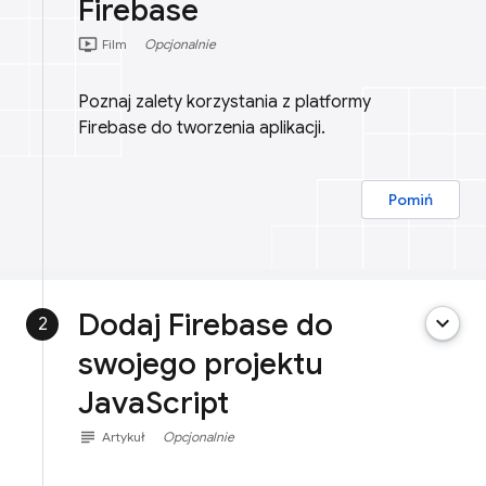
Firebase
ondemand_video
Film
Opcjonalnie
Poznaj zalety korzystania z platformy
Firebase do tworzenia aplikacji.
Pomiń
Dodaj Firebase do
keyboard_arrow_down
2
swojego projektu
JavaScript
subject
Artykuł
Opcjonalnie