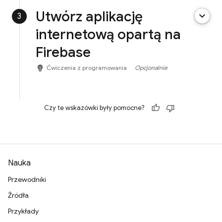
Utwórz aplikację
keyboard_arrow_down
3
internetową opartą na
Firebase
emoji_objects
Ćwiczenia z programowania
Opcjonalnie
Czy te wskazówki były pomocne?
Nauka
Przewodniki
Źródła
Przykłady