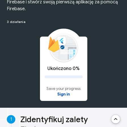
Firebase i stwórz swoją pierwszą aplikację za pomocą
Firebase.
3 działania
Ukończono 0%
Save your progress
Sign in
Zidentyfikuj zalety
keyboard_arrow_up
1