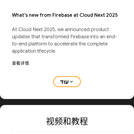
What's new from Firebase at Cloud Next 2025
At Cloud Next 2025, we announced product
updates that transformed Firebase into an end-
to-end platform to accelerate the complete
application lifecycle.
查看详情
עוד
expand_more
视频和教程