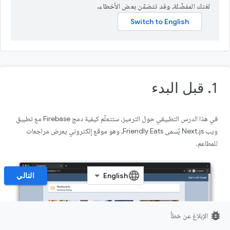
لغتك المفضّلة، وقد تتضمّن بعض الأخطاء.
1. قبل البدء
في هذا الدرس التطبيقي حول الترميز، ستتعلّم كيفية دمج Firebase مع تطبيق
ويب Next.js يُسمى Friendly Eats، وهو موقع إلكتروني يعرض مراجعات
للمطاعم.
التالي
bug_report
الإبلاغ عن خطأ