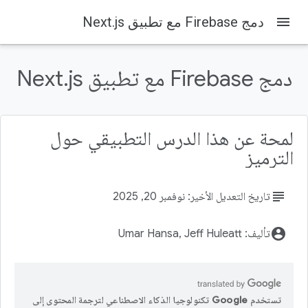
menu
دمج Firebase مع تطبيق Next.js
Firebase Codelabs
Firebase
على هذه الصفحة
دمج Firebase مع تطبيق Next.js
1. قبل البدء
المتطلبات الأساسية
أهداف الدورة التعليمية
المتطلبات
لمحة عن هذا الدرس التطبيقي حول
2. إعداد بيئة التطوير ومستودع GitHub
الترميز
subject
تاريخ التعديل الأخير: نوفمبر 20, 2025
account_circle
تأليف: Umar Hansa, Jeff Huleatt
تستخدم Google تكنولوجيا الذكاء الاصطناعي لترجمة المحتوى إلى