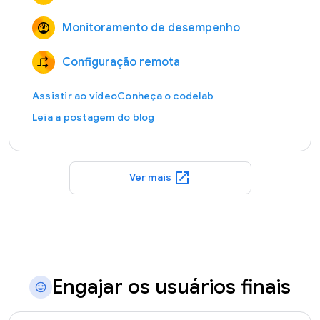
Monitoramento de desempenho
Configuração remota
Assistir ao vídeo
Conheça o codelab
Leia a postagem do blog
open_in_new
Ver mais
Engajar os usuários finais