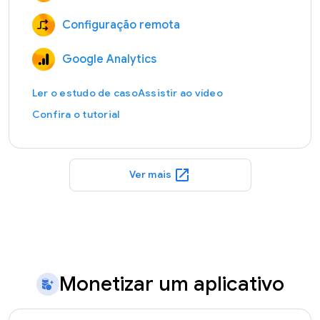
Configuração remota
Google Analytics
Ler o estudo de caso
Assistir ao vídeo
Confira o tutorial
open_in_new
Ver mais
Monetizar um aplicativo