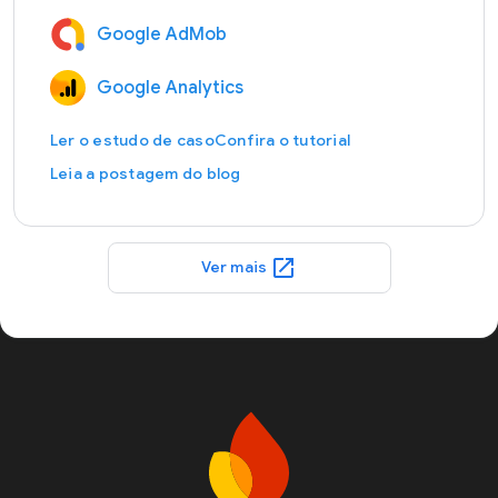
Google AdMob
Google Analytics
Ler o estudo de caso
Confira o tutorial
Leia a postagem do blog
open_in_new
Ver mais