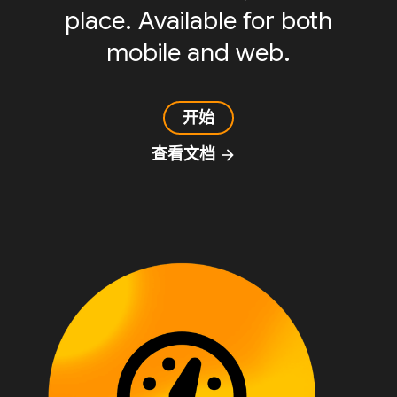
place. Available for both
mobile and web.
开始
查看文档
arrow_forward