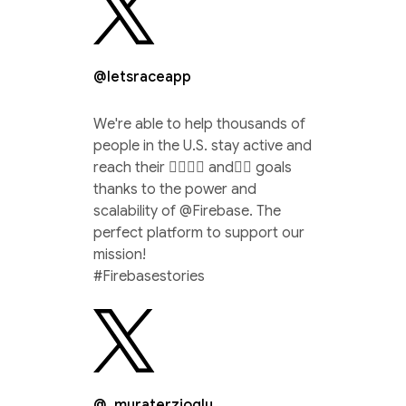
@letsraceapp
We're able to help thousands of
people in the U.S. stay active and
reach their 🏃‍♀️🚴‍♂️ and🏊‍♀️ goals
thanks to the power and
scalability of @Firebase. The
perfect platform to support our
mission!
#Firebasestories
@_muraterzioglu