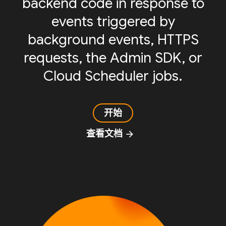
backend code in response to
events triggered by
background events, HTTPS
requests, the Admin SDK, or
Cloud Scheduler jobs.
开始
查看文档
arrow_forward