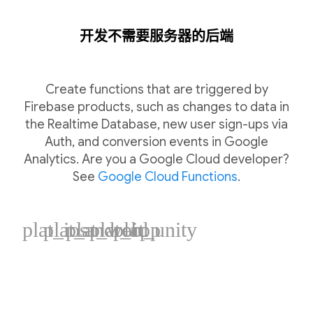
开发不需要服务器的后端
Create functions that are triggered by
Firebase products, such as changes to data in
the Realtime Database, new user sign-ups via
Auth, and conversion events in Google
Analytics. Are you a Google Cloud developer?
See
Google Cloud Functions
.
plat_ios
plat_android
plat_web
plat_cpp
plat_unity