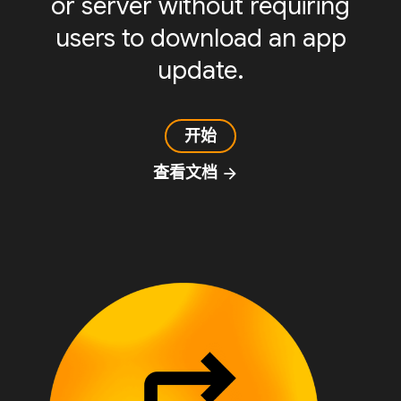
or server without requiring
users to download an app
update.
开始
查看文档
arrow_forward