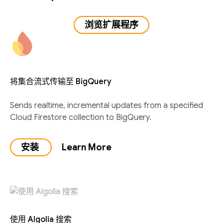
浏览扩展程序
将集合流式传输至 BigQuery
Sends realtime, incremental updates from a specified
Cloud Firestore collection to BigQuery.
安装
Learn More
使用 Algolia 搜索