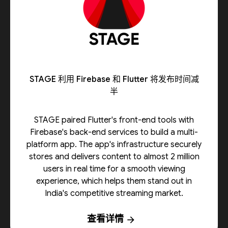
STAGE 利用 Firebase 和 Flutter 将发布时间减
半
STAGE paired Flutter's front-end tools with
Firebase's back-end services to build a multi-
platform app. The app's infrastructure securely
stores and delivers content to almost 2 million
users in real time for a smooth viewing
experience, which helps them stand out in
India's competitive streaming market.
查看详情
arrow_forward