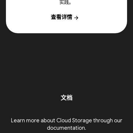
实践。
查看详情
arrow_forward
文档
Learn more about Cloud Storage through our
documentation.