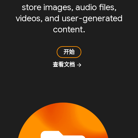
store images, audio files,
videos, and user-generated
content.
开始
查看文档
arrow_forward