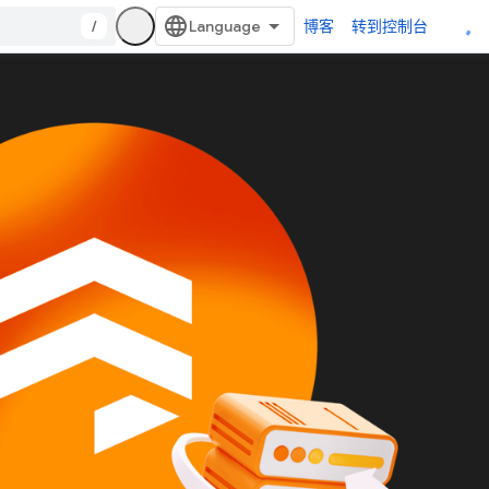
/
博客
转到控制台