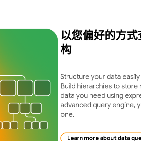
以您偏好的方式
构
Structure your data easil
Build hierarchies to store 
data you need using expre
advanced query engine, yo
one.
Learn more about data qu