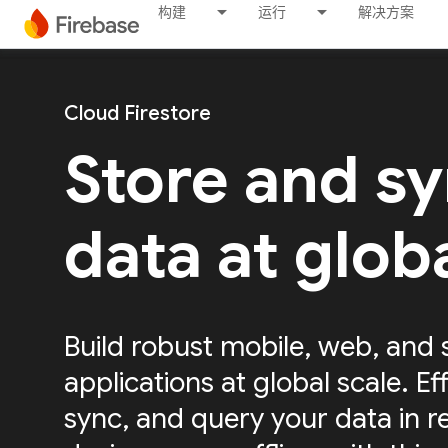
构建
运行
解决方案
Cloud Firestore
Store and s
data at glob
Build robust mobile, web, and 
applications at global scale. Eff
sync, and query your data in r