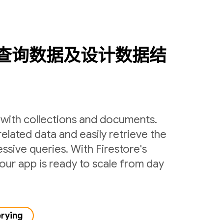
查询数据及设计数据结
y with collections and documents.
related data and easily retrieve the
ssive queries. With Firestore's
ur app is ready to scale from day
erying