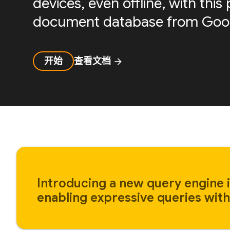
devices, even offline, with th
document database from Goog
开始
查看文档
arrow_forward
Introducing a new query engine i
enabling expressive queries with