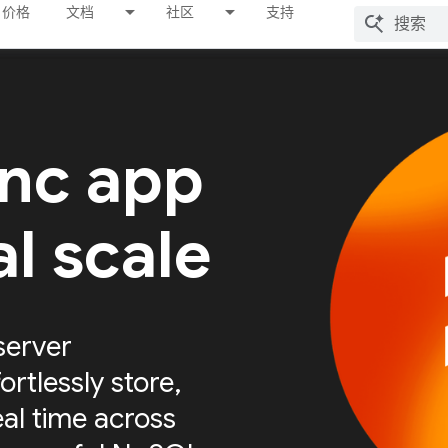
价格
文档
社区
支持
ync app
al scale
server
ortlessly store,
eal time across