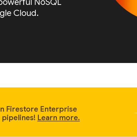
is powerful NoSQL
le Cloud.
n Firestore Enterprise
 pipelines!
Learn more.