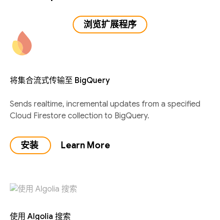
浏览扩展程序
将集合流式传输至 BigQuery
Sends realtime, incremental updates from a specified
Cloud Firestore collection to BigQuery.
安装
Learn More
使用 Algolia 搜索