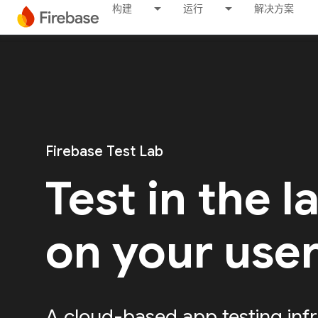
构建
运行
解决方案
Firebase Test Lab
Test in the l
on your use
A cloud-based app testing infr