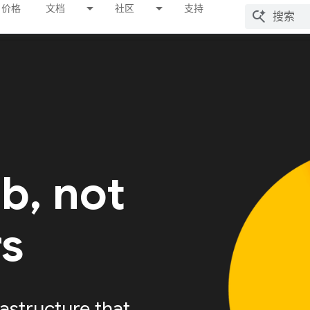
价格
文档
社区
支持
ab, not
rs
astructure that