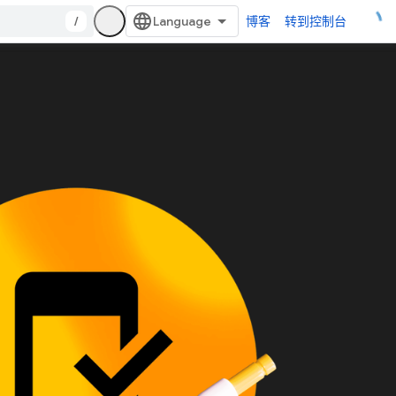
/
博客
转到控制台