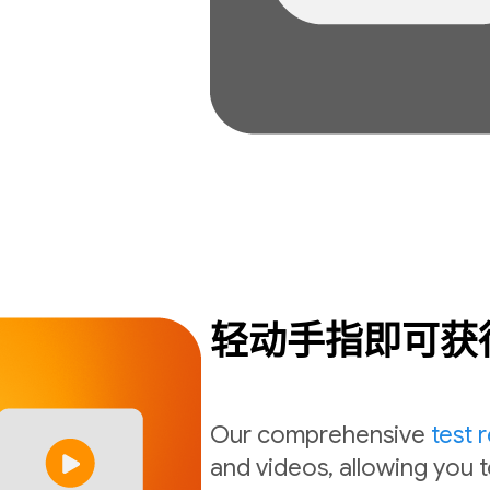
轻动手指即可获
Our comprehensive
test 
and videos, allowing you t