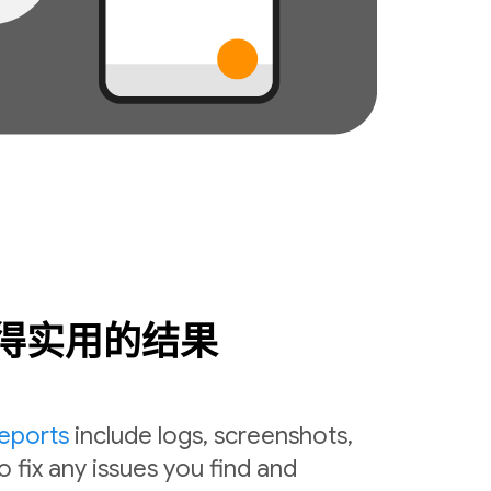
得实用的结果
reports
include logs, screenshots,
o fix any issues you find and