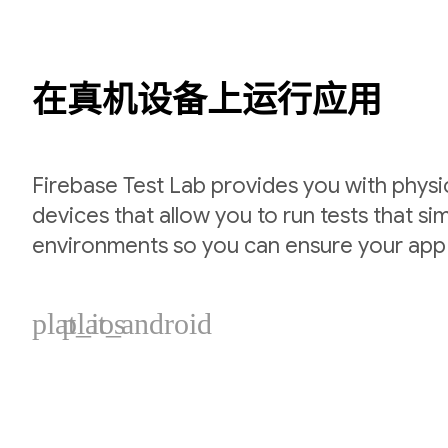
在真机设备上运行应用
Firebase Test Lab provides you with physic
devices that allow you to run tests that si
environments so you can ensure your app
plat_ios
plat_android