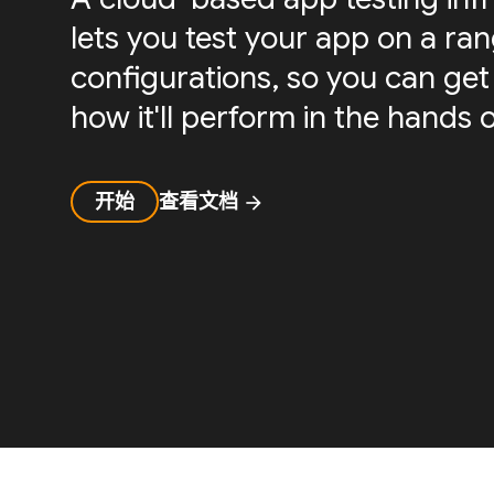
lets you test your app on a ra
configurations, so you can get 
how it'll perform in the hands o
开始
查看文档
arrow_forward