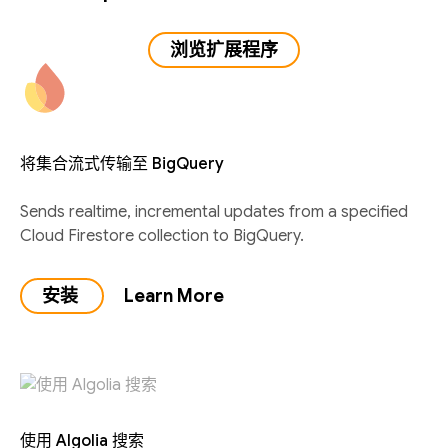
浏览扩展程序
将集合流式传输至 BigQuery
Sends realtime, incremental updates from a specified
Cloud Firestore collection to BigQuery.
安装
Learn More
使用 Algolia 搜索