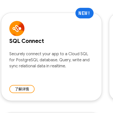
NEW!
SQL Connect
Securely connect your app to a Cloud SQL
for PostgreSQL database. Query, write and
sync relational data in realtime.
了解详情