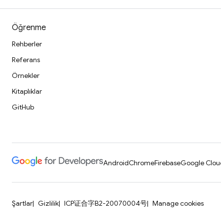
Öğrenme
Rehberler
Referans
Örnekler
Kitaplıklar
GitHub
Android
Chrome
Firebase
Google Clou
Şartlar
Gizlilik
ICP证合字B2-20070004号
Manage cookies