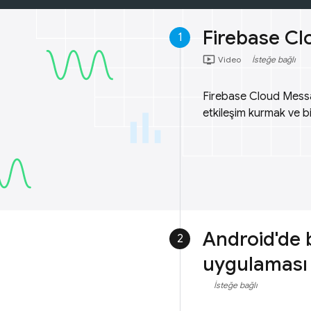
Firebase Cl
1
ondemand_video
Video
İsteğe bağlı
Firebase Cloud Messagi
etkileşim kurmak ve bi
Android'de 
2
uygulaması
İsteğe bağlı