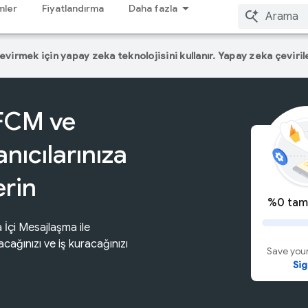
mler
Fiyatlandırma
Daha fazla
çevirmek için yapay zeka teknolojisini kullanır. Yapay zeka çevirile
FCM ve
anıcılarınıza
rin
%0 tam
İçi Mesajlaşma ile
uracağınızı ve iş kuracağınızı
Save your
Sig