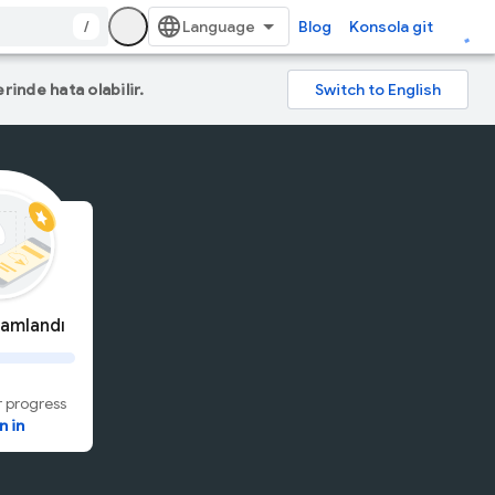
/
Blog
Konsola git
rinde hata olabilir.
amlandı
 progress
n in