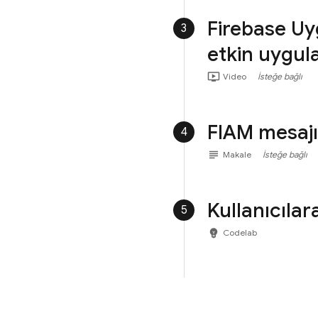
Firebase Uy
3
etkin uygula
ondemand_video
Video
İsteğe bağlı
FIAM mesajı
4
subject
Makale
İsteğe bağlı
Kullanıcıla
5
emoji_objects
Codelab