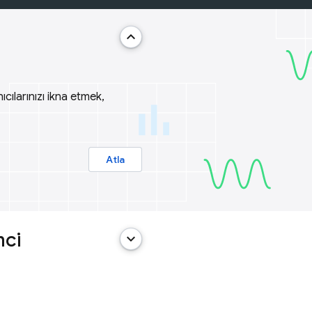
keyboard_arrow_up
ıcılarınızı ikna etmek,
Atla
mci
keyboard_arrow_down