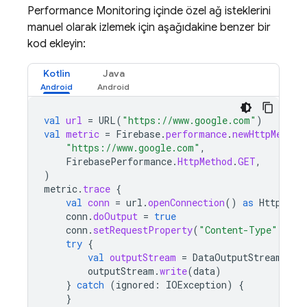
Performance Monitoring
içinde özel ağ isteklerini
manuel olarak izlemek için aşağıdakine benzer bir
kod ekleyin:
Kotlin
Java
val
url
=
URL
(
"https://www.google.com"
)
val
metric
=
Firebase
.
performance
.
newHttpMetric
"https://www.google.com"
,
FirebasePerformance
.
HttpMethod
.
GET
,
)
metric
.
trace
{
val
conn
=
url
.
openConnection
()
as
HttpURLC
conn
.
doOutput
=
true
conn
.
setRequestProperty
(
"Content-Type"
,
"ap
try
{
val
outputStream
=
DataOutputStream
(
con
outputStream
.
write
(
data
)
}
catch
(
ignored
:
IOException
)
{
}