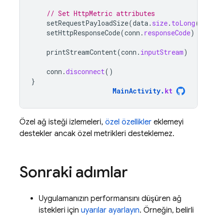
// Set HttpMetric attributes
setRequestPayloadSize
(
data
.
size
.
toLong
())
setHttpResponseCode
(
conn
.
responseCode
)
printStreamContent
(
conn
.
inputStream
)
conn
.
disconnect
()
}
MainActivity
.
kt
Özel ağ isteği izlemeleri,
özel özellikler
eklemeyi
destekler ancak özel metrikleri desteklemez.
Sonraki adımlar
Uygulamanızın performansını düşüren ağ
istekleri için
uyarılar ayarlayın
. Örneğin, belirli