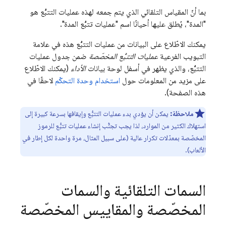
بما أنّ المقياس التلقائي الذي يتم جمعه لهذه عمليات التتبُّع هو
"المدة"، يُطلق عليها أحيانًا اسم "عمليات تتبُّع المدة".
يمكنك الاطّلاع على البيانات من عمليات التتبُّع هذه في علامة
التبويب الفرعية
عمليات التتبُّع المخصّصة
ضمن جدول عمليات
التتبُّع، والذي يظهر في أسفل لوحة بيانات
الأداء
(يمكنك الاطّلاع
على مزيد من المعلومات حول
استخدام وحدة التحكّم
لاحقًا في
هذه الصفحة).
ملاحظة:
يمكن أن يؤدي بدء عمليات التتبُّع وإيقافها بسرعة كبيرة إلى
استهلاك الكثير من الموارد، لذا يجب تجنُّب إنشاء عمليات تتبُّع للرموز
المخصّصة بمعدّلات تكرار عالية (على سبيل المثال، مرة واحدة لكل إطار في
الألعاب).
السمات التلقائية والسمات
المخصّصة والمقاييس المخصّصة