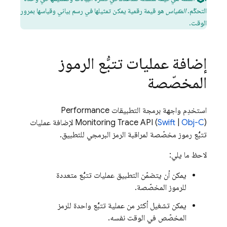
التحكّم.
المقياس
هو قيمة رقمية يمكن تمثيلها في رسم بياني وقياسها بمرور
الوقت.
إضافة عمليات تتبُّع الرموز
المخصّصة
استخدِم واجهة برمجة التطبيقات
Performance
Obj-C
|
Swift
Trace API (
Monitoring
) لإضافة عمليات
تتبُّع رموز مخصّصة لمراقبة الرمز البرمجي للتطبيق.
لاحظ ما يلي:
يمكن أن يتضمّن التطبيق عمليات تتبُّع متعددة
للرموز المخصّصة.
يمكن تشغيل أكثر من عملية تتبُّع واحدة للرمز
المخصّص في الوقت نفسه.