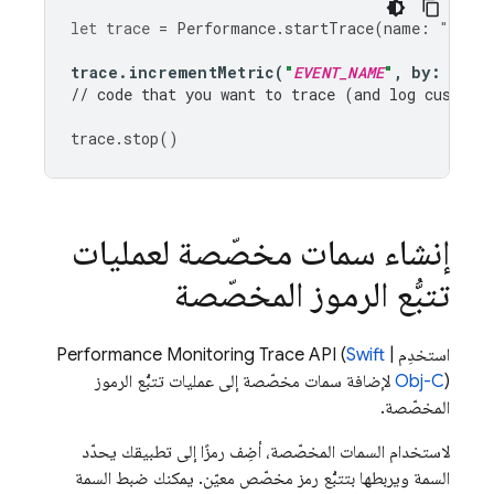
let
trace
=
Performance
.
startTrace
(
name
:
"
CUSTO
trace
.
incrementMetric
(
"
EVENT_NAME
"
,
by
:
1
)
// code that you want to trace (and log custom 
trace
.
stop
()
إنشاء سمات مخصّصة لعمليات
تتبُّع الرموز المخصّصة
استخدِم
|
Swift
Trace API (
Performance Monitoring
Obj-C
) لإضافة سمات مخصّصة إلى عمليات تتبُّع الرموز
المخصّصة.
لاستخدام السمات المخصّصة، أضِف رمزًا إلى تطبيقك يحدّد
السمة ويربطها بتتبُّع رمز مخصّص معيّن. يمكنك ضبط السمة