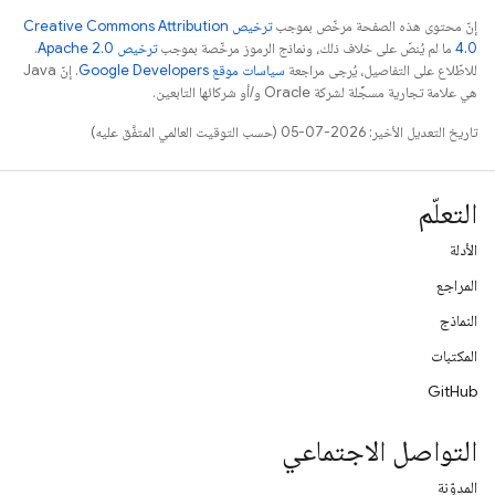
إنّ محتوى هذه الصفحة مرخّص بموجب
ترخيص Creative Commons Attribution
4.0‏
ما لم يُنصّ على خلاف ذلك، ونماذج الرموز مرخّصة بموجب
ترخيص Apache 2.0‏
.
للاطّلاع على التفاصيل، يُرجى مراجعة
سياسات موقع Google Developers‏
. إنّ Java
هي علامة تجارية مسجَّلة لشركة Oracle و/أو شركائها التابعين.
تاريخ التعديل الأخير: 2026-07-05 (حسب التوقيت العالمي المتفَّق عليه)
التعلّم
الأدلة
المراجع
النماذج
المكتبات
GitHub
التواصل الاجتماعي
المدوّنة