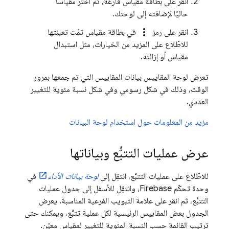
انقر على بطاقة مقياس فارغة، ثم اختَر مقياسًا
حاليًا لإضافته إلى لوحتك.
more_vert
انقر على رمز
في بطاقة مقياس تمّت تعبئتها
للاطّلاع على المزيد من الخيارات، مثل استبدال
مقياس أو إزالته.
تعرض لوحة المقاييس بيانات المقاييس التي تم جمعها بمرور
الوقت، وذلك في شكل رسومي وفي شكل نسبة مئوية للتغيير
العددي.
مزيد من المعلومات حول استخدام لوحة البيانات
عرض عمليات التتبُّع وبياناتها
للاطّلاع على عمليات التتبُّع، انتقِل إلى
لوحة بيانات الأداء
في
وحدة تحكّم
Firebase
، وانتقِل للأسفل إلى جدول عمليات
التتبُّع، ثم انقر على علامة التبويب الفرعية المناسبة. يعرض
الجدول بعض المقاييس الرئيسية لكل عملية تتبُّع، ويمكنك حتى
ترتيب القائمة حسب النسبة المئوية للتغيير لمقياس معيّن.