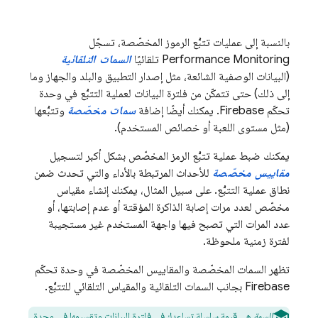
بالنسبة إلى عمليات تتبُّع الرموز المخصّصة، تسجّل
Performance Monitoring
تلقائيًا
السمات التلقائية
(البيانات الوصفية الشائعة، مثل إصدار التطبيق والبلد والجهاز وما
إلى ذلك) حتى تتمكّن من فلترة البيانات لعملية التتبُّع في وحدة
تحكّم
Firebase
. يمكنك أيضًا إضافة
سمات مخصّصة
وتتبُّعها
(مثل مستوى اللعبة أو خصائص المستخدم).
يمكنك ضبط عملية تتبُّع الرمز المخصّص بشكل أكبر لتسجيل
مقاييس مخصّصة
للأحداث المرتبطة بالأداء والتي تحدث ضمن
نطاق عملية التتبُّع. على سبيل المثال، يمكنك إنشاء مقياس
مخصّص لعدد مرات إصابة الذاكرة المؤقتة أو عدم إصابتها، أو
عدد المرات التي تصبح فيها واجهة المستخدم غير مستجيبة
لفترة زمنية ملحوظة.
تظهر السمات المخصّصة والمقاييس المخصّصة في وحدة تحكّم
Firebase
بجانب السمات التلقائية والمقياس التلقائي للتتبُّع.
السمة
هي قيمة سلسلة تساعدك في فلترة البيانات وتقسيمها في وحدة