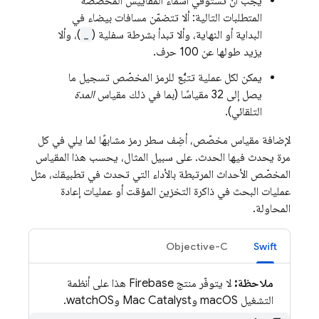
يجب أن تستوفي أسماء المقاييس المخصّصة
المتطلبات التالية: ألا تتضمّن مسافات بيضاء في
البداية أو النهاية، وألا تبدأ بشرطة سفلية (
_
)، وألا
يزيد طولها عن 100 حرف.
يمكن لكل عملية تتبُّع للرمز المخصّص تسجيل ما
يصل إلى 32 مقياسًا (بما في ذلك مقياس
المدة
التلقائي).
لإضافة مقياس مخصّص، أضِف سطر رمز مشابهًا لما يلي في كل
مرة يحدث فيها الحدث. على سبيل المثال، يحسب هذا المقياس
المخصّص الأحداث المرتبطة بالأداء التي تحدث في تطبيقك، مثل
عمليات البحث في ذاكرة التخزين المؤقت أو عمليات إعادة
المحاولة.
Objective-C
Swift
ملاحظة:
لا يتوفّر منتج Firebase هذا على أنظمة
التشغيل macOS وMac Catalyst وwatchOS.