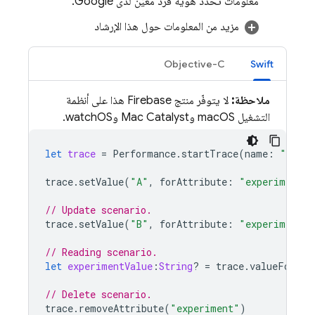
معلومات تحدّد هوية فرد معيّن لدى Google.
مزيد من المعلومات حول هذا الإرشاد
Objective-C
Swift
ملاحظة:
لا يتوفّر منتج Firebase هذا على أنظمة
التشغيل macOS وMac Catalyst وwatchOS.
let
trace
=
Performance
.
startTrace
(
name
:
"
CUSTO
trace
.
setValue
(
"A"
,
forAttribute
:
"experiment"
)
// Update scenario.
trace
.
setValue
(
"B"
,
forAttribute
:
"experiment"
)
// Reading scenario.
let
experimentValue
:
String
?
=
trace
.
valueForAtt
// Delete scenario.
trace
.
removeAttribute
(
"experiment"
)