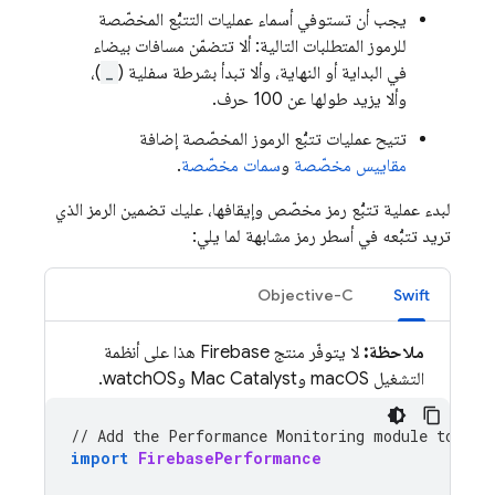
يجب أن تستوفي أسماء عمليات التتبُّع المخصّصة
للرموز المتطلبات التالية: ألا تتضمّن مسافات بيضاء
في البداية أو النهاية، وألا تبدأ بشرطة سفلية (
_
)،
وألا يزيد طولها عن 100 حرف.
تتيح عمليات تتبُّع الرموز المخصّصة إضافة
مقاييس مخصّصة
و
سمات مخصّصة
.
لبدء عملية تتبُّع رمز مخصّص وإيقافها، عليك تضمين الرمز الذي
تريد تتبُّعه في أسطر رمز مشابهة لما يلي:
Objective-C
Swift
ملاحظة:
لا يتوفّر منتج Firebase هذا على أنظمة
التشغيل macOS وMac Catalyst وwatchOS.
// Add the 
Performance Monitoring
 module to you
import
FirebasePerformance