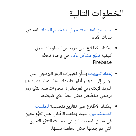
الخطوات التالية
مزيد من المعلومات حول استخدام السمات
لفحص
بيانات الأداء
يمكنك الاطّلاع على مزيد من المعلومات حول
كيفية
تتبُّع مشاكل الأداء
في وحدة تحكّم
.
Firebase
إعداد تنبيهات
بشأن تغييرات الرمز البرمجي التي
تؤدي إلى تدهور أداء تطبيقك، مثل إعداد تنبيه عبر
البريد الإلكتروني لفريقك إذا تجاوزت
مدة
تتبُّع رمز
برمجي مخصّص معيّن الحدّ الذي ضبطته.
يمكنك الاطّلاع على تقارير تفصيلية
لجلسات
المستخدمين
، حيث يمكنك الاطّلاع على تتبُّع معيّن
في سياق المخطط الزمني لعمليات التتبُّع الأخرى
التي تم جمعها خلال الجلسة نفسها.