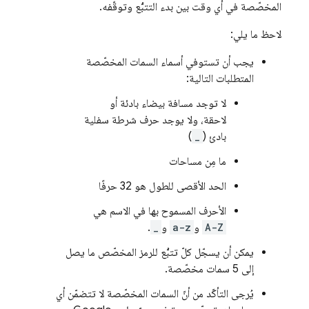
المخصّصة في أي وقت بين بدء التتبُّع وتوقّفه.
لاحظ ما يلي:
يجب أن تستوفي أسماء السمات المخصّصة
المتطلبات التالية:
لا توجد مسافة بيضاء بادئة أو
لاحقة، ولا يوجد حرف شرطة سفلية
بادئ (
_
)
ما مِن مساحات
الحد الأقصى للطول هو 32 حرفًا
الأحرف المسموح بها في الاسم هي
A-Z
و
a-z
و
_
.
يمكن أن يسجّل كلّ تتبُّع للرمز المخصّص ما يصل
إلى 5 سمات مخصّصة.
يُرجى التأكّد من أنّ السمات المخصّصة لا تتضمّن أي