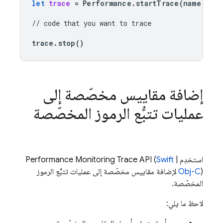
let
trace
=
Performance
.
startTrace
(
name
:
"
CU
// code that you want to trace
trace
.
stop
()
إضافة مقاييس مخصّصة إلى
عمليات تتبُّع الرموز المخصّصة
استخدِم
|
Swift
Trace API (
Performance Monitoring
Obj-C
) لإضافة مقاييس مخصّصة إلى عمليات تتبُّع الرموز
المخصّصة.
لاحظ ما يلي: