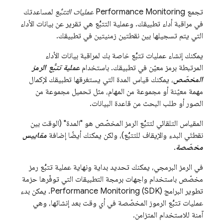
تجمع
Performance Monitoring
عمليات التتبُّع
لمساعدتك
في مراقبة أداء تطبيقك. وعملية التتبُّع هي تقرير عن بيانات الأداء
التي يتم تسجيلها بين نقطتين زمنيتين في تطبيقك.
يمكنك إنشاء عمليات تتبُّع خاصة بك لمراقبة بيانات الأداء
المرتبطة برمز معيّن في تطبيقك. باستخدام
عملية تتبُّع الرمز
المخصّص
، يمكنك قياس المدة التي يستغرقها تطبيقك لإكمال
مهمة معيّنة أو مجموعة من المهام، مثل تحميل مجموعة من
الصور أو طلب البحث من قاعدة البيانات.
المقياس التلقائي لتتبُّع الرمز المخصّص هو "المدة" (الوقت بين
نقطتَي البدء والإيقاف للتتبُّع)، ولكن يمكنك أيضًا إضافة
مقاييس
مخصّصة
.
في الرمز البرمجي، يمكنك تحديد بداية ونهاية عملية تتبُّع رمز
مخصّص باستخدام واجهات برمجة التطبيقات التي توفّرها حزمة
تطوير البرامج (SDK)
Performance Monitoring
. يمكن بدء
عمليات تتبُّع الرموز المخصّصة في أي وقت بعد إنشائها، وهي
آمنة للاستخدام المتزامن.