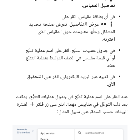
تفاصيل المقياس
.
في أي بطاقة مقياس، انقر على
more_vert
=> عرض التفاصيل
. تعرض صفحة تحديد
المشاكل وحلّها معلومات حول المقياس الذي
اخترته.
في جدول عمليات التتبُّع، انقر على اسم عملية تتبُّع
أو أي قيمة مقياس في الصف المرتبط بعملية التتبُّع
هذه.
في تنبيه عبر البريد الإلكتروني، انقر على
التحقيق
الآن
.
عند النقر على اسم عملية تتبُّع في جدول عمليات التتبُّع، يمكنك
add
بعد ذلك التوغّل في مقاييس مهمة. انقر على زر
فلتر
لفلترة
البيانات حسب السمة، على سبيل المثال: