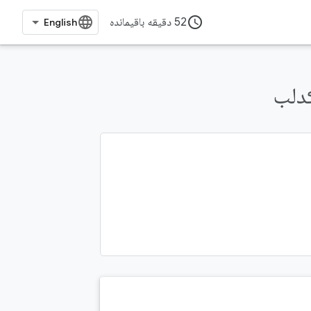
access_time
52 دقیقه باقیمانده
کدلب