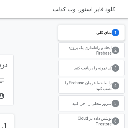
کلود فایر استور، وب کدلب
Firebase Codelabs
Firebase
نمای کلی
ایجاد و راه‌اندازی یک پروژه
Firebase
دربار
کد نمونه را دریافت کنید
bject
رابط خط فرمان Firebase را
نصب کنید
unt_circle
سرور محلی را اجرا کنید
نوشتن داده در Cloud
1. نمای کلی
Firestore