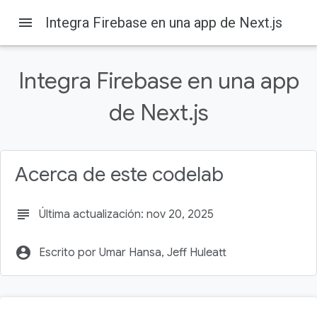
menu
Integra Firebase en una app de Next.js
Firebase
Firebase Codelabs
En esta página
Integra Firebase en una app
1. Antes de comenzar
Requisitos previos
de Next.js
Qué aprenderás
Requisitos
2. Configura tu entorno de desarrollo y tu repositorio de
GitHub
Acerca de este codelab
subject
Última actualización: nov 20, 2025
account_circle
Escrito por Umar Hansa, Jeff Huleatt