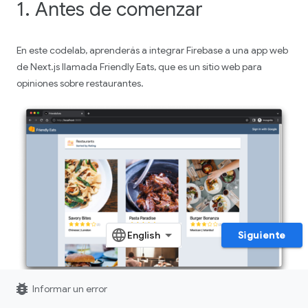
1. Antes de comenzar
En este codelab, aprenderás a integrar Firebase a una app web
de Next.js llamada Friendly Eats, que es un sitio web para
opiniones sobre restaurantes.
Siguiente
bug_report
Informar un error
La app web completa ofrece funciones útiles que demuestran