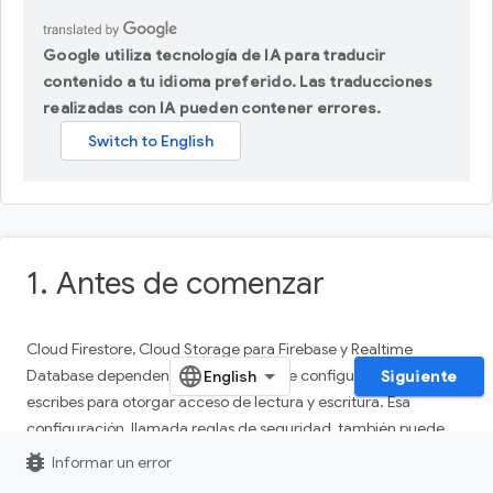
Google utiliza tecnología de IA para traducir
contenido a tu idioma preferido. Las traducciones
realizadas con IA pueden contener errores.
1. Antes de comenzar
Cloud Firestore, Cloud Storage para Firebase y Realtime
Database dependen de los archivos de configuración que
Siguiente
escribes para otorgar acceso de lectura y escritura. Esa
configuración, llamada reglas de seguridad, también puede
actuar como un tipo de esquema para tu app. Es una de las
bug_report
Informar un error
partes más importantes del desarrollo de tu aplicación. En este