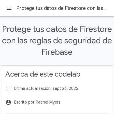
menu
Protege tus datos de Firestore con las reglas de seguridad de Firebase
Protege tus datos de Firestore
con las reglas de seguridad de
Firebase
Firebase Codelabs
Firebase
En esta página
1. Antes de comenzar
Requisitos previos
Acerca de este codelab
Actividades
2. Configurar
Obtén el código fuente
subject
Última actualización: sept 26, 2025
account_circle
Escrito por Rachel Myers